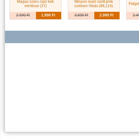
Magas szárú cipő kék
Minyon nyári szett pink
Fidge
mintával (37)
színben hibás (98,110)
2.990 Ft
1.990 Ft
3.690 Ft
2.990 Ft
2.4