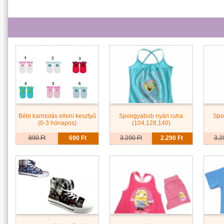
Bébi karmolás elleni kesztyű
Spongyabob nyári ruha
Spo
(0-3 hónapos)
(104,128,140)
890 Ft
690 Ft
3.290 Ft
2.290 Ft
3.2