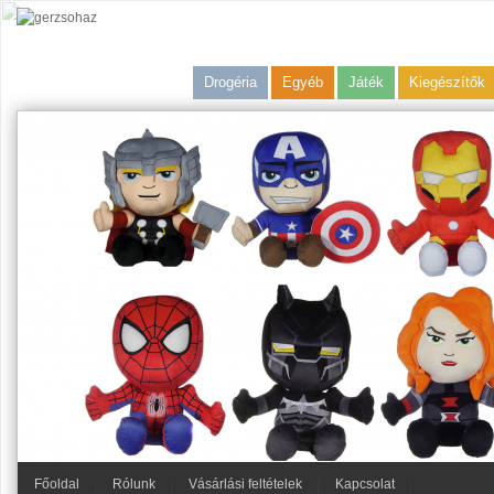
Drogéria
Egyéb
Játék
Kiegészítők
Főoldal
Rólunk
Vásárlási feltételek
Kapcsolat