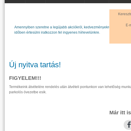
Kereszt
E-m
Amennyiben szeretne a legújabb akciókról, kedvezményekről
időben értesülni iratkozzon fel ingyenes hírlevelünkre.
Új nyitva tartás!
FIGYELEM!!!
Termékeink átvételére rendelés után átvételi pontunkon van lehetőség munkan
parkolós övezetbe esik.
Már itt 