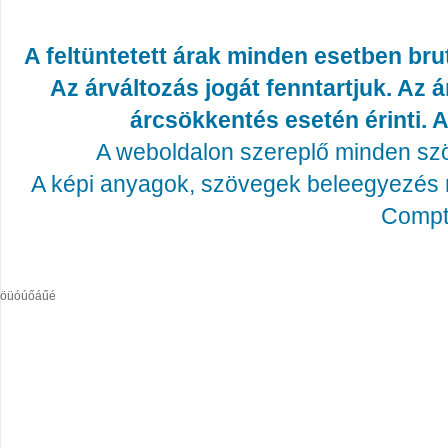
A feltüntetett árak minden esetben bru
Az árváltozás jogát fenntartjuk. Az
árcsökkentés esetén érinti. A
A weboldalon szereplő minden szöv
A képi anyagok, szövegek beleegyezés né
Compta
öüóúőáűé