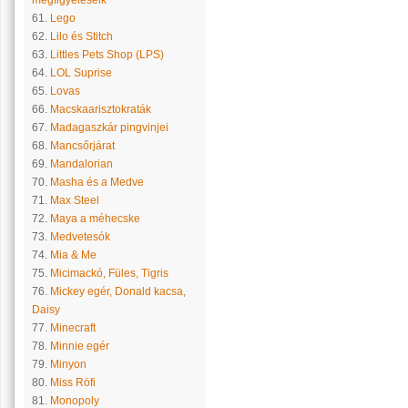
megfigyeléseik
61.
Lego
62.
Lilo és Stitch
63.
Littles Pets Shop (LPS)
64.
LOL Suprise
65.
Lovas
66.
Macskaarisztokraták
67.
Madagaszkár pingvinjei
68.
Mancsőrjárat
69.
Mandalorian
70.
Masha és a Medve
71.
Max Steel
72.
Maya a méhecske
73.
Medvetesók
74.
Mia & Me
75.
Micimackó, Füles, Tigris
76.
Mickey egér, Donald kacsa,
Daisy
77.
Minecraft
78.
Minnie egér
79.
Minyon
80.
Miss Röfi
81.
Monopoly