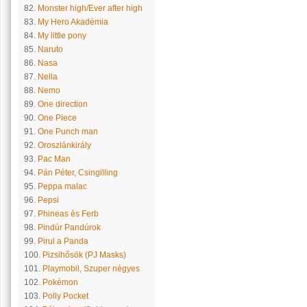
82.
Monster high/Ever after high
83.
My Hero Akadémia
84.
My little pony
85.
Naruto
86.
Nasa
87.
Nella
88.
Nemo
89.
One direction
90.
One Piece
91.
One Punch man
92.
Oroszlánkirály
93.
Pac Man
94.
Pán Péter, Csingilling
95.
Peppa malac
96.
Pepsi
97.
Phineas és Ferb
98.
Pindúr Pandúrok
99.
Pirul a Panda
100.
Pizsihősök (PJ Masks)
101.
Playmobil, Szuper négyes
102.
Pokémon
103.
Polly Pocket