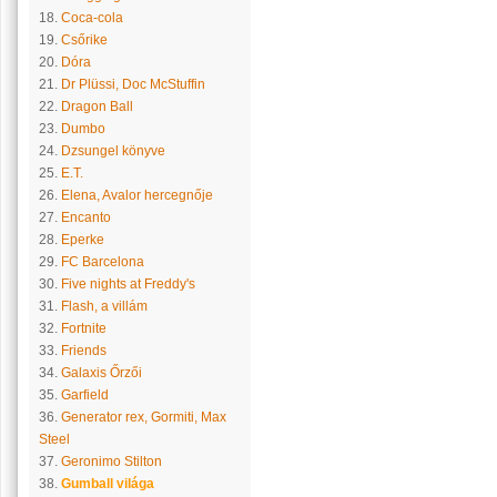
18.
Coca-cola
19.
Csőrike
20.
Dóra
21.
Dr Plüssi, Doc McStuffin
22.
Dragon Ball
23.
Dumbo
24.
Dzsungel könyve
25.
E.T.
26.
Elena, Avalor hercegnője
27.
Encanto
28.
Eperke
29.
FC Barcelona
30.
Five nights at Freddy's
31.
Flash, a villám
32.
Fortnite
33.
Friends
34.
Galaxis Őrzői
35.
Garfield
36.
Generator rex, Gormiti, Max
Steel
37.
Geronimo Stilton
38.
Gumball világa