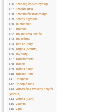
126.
Szépség és Szörnyeteg
127.
Szezám utca
128.
Szombaték titkos világa
129.
Szörny egyetem
130.
Teletubbies
131.
Thomas
132.
Tini nindzsa teknőc
133.
Tini titánok
134.
Tom és Jerry
135.
Törpök (Smurfs)
136.
Toy story
137.
Transformers
138.
Trollok
139.
Trónok harca
140.
Trükkös Tom
141.
Undipofik
142.
Ünneplő ruha
143.
Varázslók a Waverly helyről
(Wizard)
144.
Verdák (Cars)
145.
Violetta
146.
Vipo