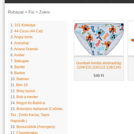
Ruházat
>
Fiú
>
Zokni
1.
101 Kiskutya
2.
44 Cicus (44 Cat)
3.
Angry birds
4.
Aranyhaj
5.
Ariana Grande
6.
Avatar
7.
Bakugan
Gumball mintás alsónadrág
8.
Bambi
(104/110,116/122,128/134)
9.
Barbie
540 Ft
10.
Batman
11.
Ben 10
12.
Bing nyuszi
13.
Bob a mester
14.
Bogyó és Babóca
15.
Bolondos dallamok (Csőrike,
Taz , Dodó Kacsa, Tapsi
Hapsistb.)
16.
Bosszúállók (Avengers)
17.
Chuggington