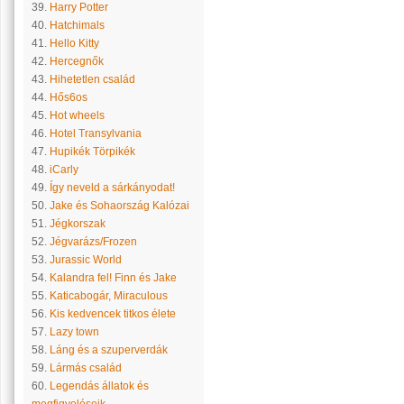
39.
Harry Potter
40.
Hatchimals
41.
Hello Kitty
42.
Hercegnők
43.
Hihetetlen család
44.
Hős6os
45.
Hot wheels
46.
Hotel Transylvania
47.
Hupikék Törpikék
48.
iCarly
49.
Így neveld a sárkányodat!
50.
Jake és Sohaország Kalózai
51.
Jégkorszak
52.
Jégvarázs/Frozen
53.
Jurassic World
54.
Kalandra fel! Finn és Jake
55.
Katicabogár, Miraculous
56.
Kis kedvencek titkos élete
57.
Lazy town
58.
Láng és a szuperverdák
59.
Lármás család
60.
Legendás állatok és