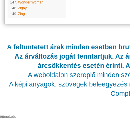
147.
Wonder Woman
148.
Zigby
149.
Zing
A feltüntetett árak minden esetben bru
Az árváltozás jogát fenntartjuk. Az
árcsökkentés esetén érinti. A
A weboldalon szereplő minden szöv
A képi anyagok, szövegek beleegyezés né
Compta
öüóúőáűé