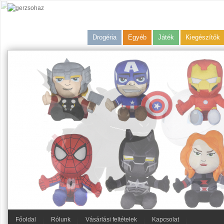
Drogéria
Egyéb
Játék
Kiegészítők
Főoldal
Rólunk
Vásárlási feltételek
Kapcsolat