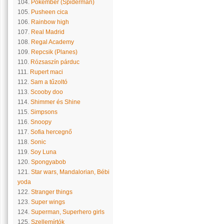
104.
Pókember (Spiderman)
105.
Pusheen cica
106.
Rainbow high
107.
Real Madrid
108.
Regal Academy
109.
Repcsik (Planes)
110.
Rózsaszín párduc
111.
Rupert maci
112.
Sam a tűzoltó
113.
Scooby doo
114.
Shimmer és Shine
115.
Simpsons
116.
Snoopy
117.
Sofia hercegnő
118.
Sonic
119.
Soy Luna
120.
Spongyabob
121.
Star wars, Mandalorian, Bébi
yoda
122.
Stranger things
123.
Super wings
124.
Superman, Superhero girls
125.
Szellemírtók