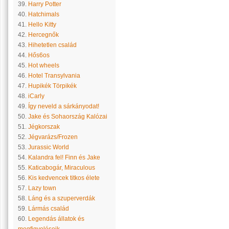
39.
Harry Potter
40.
Hatchimals
41.
Hello Kitty
42.
Hercegnők
43.
Hihetetlen család
44.
Hős6os
45.
Hot wheels
46.
Hotel Transylvania
47.
Hupikék Törpikék
48.
iCarly
49.
Így neveld a sárkányodat!
50.
Jake és Sohaország Kalózai
51.
Jégkorszak
52.
Jégvarázs/Frozen
53.
Jurassic World
54.
Kalandra fel! Finn és Jake
55.
Katicabogár, Miraculous
56.
Kis kedvencek titkos élete
57.
Lazy town
58.
Láng és a szuperverdák
59.
Lármás család
60.
Legendás állatok és