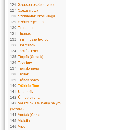
126.
Szépség és Szörnyeteg
127.
Szezám utca
128.
Szombaték titkos világa
129.
Szörny egyetem
130.
Teletubbies
131.
Thomas
132.
Tini nindzsa teknőc
133.
Tini titánok
134.
Tom és Jerry
135.
Törpök (Smurfs)
136.
Toy story
137.
Transformers
138.
Trollok
139.
Trónok harca
140.
Trükkös Tom
141.
Undipofik
142.
Ünneplő ruha
143.
Varázslók a Waverly helyről
(Wizard)
144.
Verdák (Cars)
145.
Violetta
146.
Vipo