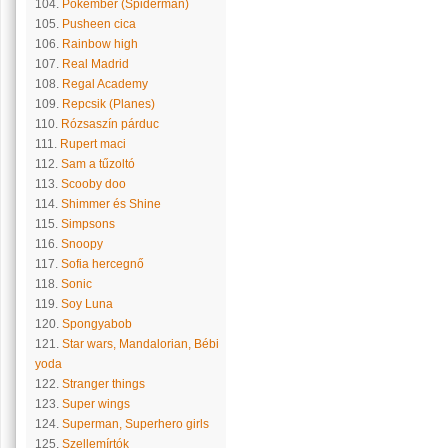
104.
Pókember (Spiderman)
105.
Pusheen cica
106.
Rainbow high
107.
Real Madrid
108.
Regal Academy
109.
Repcsik (Planes)
110.
Rózsaszín párduc
111.
Rupert maci
112.
Sam a tűzoltó
113.
Scooby doo
114.
Shimmer és Shine
115.
Simpsons
116.
Snoopy
117.
Sofia hercegnő
118.
Sonic
119.
Soy Luna
120.
Spongyabob
121.
Star wars, Mandalorian, Bébi
yoda
122.
Stranger things
123.
Super wings
124.
Superman, Superhero girls
125.
Szellemírtók