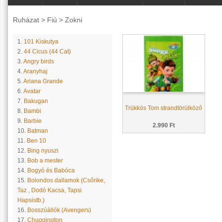
Ruházat
>
Fiú
>
Zokni
1.
101 Kiskutya
2.
44 Cicus (44 Cat)
3.
Angry birds
4.
Aranyhaj
5.
Ariana Grande
6.
Avatar
7.
Bakugan
Trükkös Tom strandtörülköző
8.
Bambi
9.
Barbie
2.990 Ft
10.
Batman
11.
Ben 10
12.
Bing nyuszi
13.
Bob a mester
14.
Bogyó és Babóca
15.
Bolondos dallamok (Csőrike,
Taz , Dodó Kacsa, Tapsi
Hapsistb.)
16.
Bosszúállók (Avengers)
17.
Chuggington