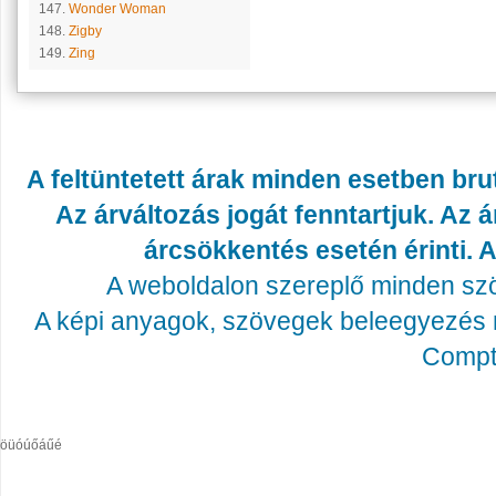
147.
Wonder Woman
148.
Zigby
149.
Zing
A feltüntetett árak minden esetben bru
Az árváltozás jogát fenntartjuk. Az
árcsökkentés esetén érinti. A
A weboldalon szereplő minden szöv
A képi anyagok, szövegek beleegyezés né
Compta
öüóúőáűé