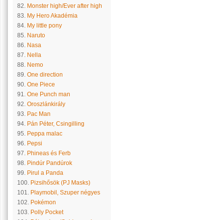
82.
Monster high/Ever after high
83.
My Hero Akadémia
84.
My little pony
85.
Naruto
86.
Nasa
87.
Nella
88.
Nemo
89.
One direction
90.
One Piece
91.
One Punch man
92.
Oroszlánkirály
93.
Pac Man
94.
Pán Péter, Csingilling
95.
Peppa malac
96.
Pepsi
97.
Phineas és Ferb
98.
Pindúr Pandúrok
99.
Pirul a Panda
100.
Pizsihősök (PJ Masks)
101.
Playmobil, Szuper négyes
102.
Pokémon
103.
Polly Pocket