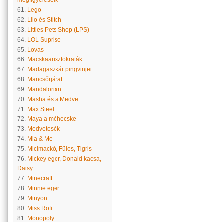
megfigyeléseik
61.
Lego
62.
Lilo és Stitch
63.
Littles Pets Shop (LPS)
64.
LOL Suprise
65.
Lovas
66.
Macskaarisztokraták
67.
Madagaszkár pingvinjei
68.
Mancsőrjárat
69.
Mandalorian
70.
Masha és a Medve
71.
Max Steel
72.
Maya a méhecske
73.
Medvetesók
74.
Mia & Me
75.
Micimackó, Füles, Tigris
76.
Mickey egér, Donald kacsa,
Daisy
77.
Minecraft
78.
Minnie egér
79.
Minyon
80.
Miss Röfi
81.
Monopoly