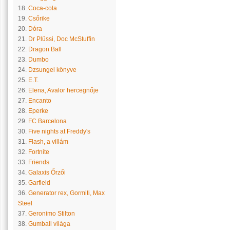
18.
Coca-cola
19.
Csőrike
20.
Dóra
21.
Dr Plüssi, Doc McStuffin
22.
Dragon Ball
23.
Dumbo
24.
Dzsungel könyve
25.
E.T.
26.
Elena, Avalor hercegnője
27.
Encanto
28.
Eperke
29.
FC Barcelona
30.
Five nights at Freddy's
31.
Flash, a villám
32.
Fortnite
33.
Friends
34.
Galaxis Őrzői
35.
Garfield
36.
Generator rex, Gormiti, Max
Steel
37.
Geronimo Stilton
38.
Gumball világa