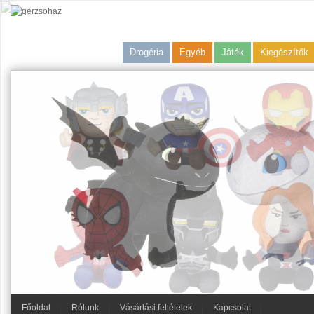
Drogéria
Egyéb
Játék
Kiegészítők
Főoldal
Rólunk
Vásárlási feltételek
Kapcsolat