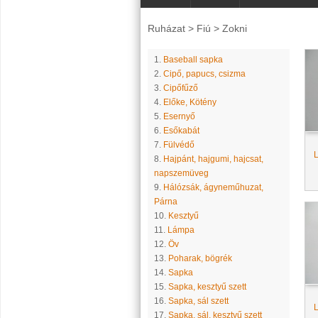
Ruházat
>
Fiú
>
Zokni
1.
Baseball sapka
2.
Cipő, papucs, csizma
3.
Cipőfűző
4.
Előke, Kötény
5.
Esernyő
6.
Esőkabát
7.
Fülvédő
L
8.
Hajpánt, hajgumi, hajcsat,
napszemüveg
9.
Hálózsák, ágyneműhuzat,
Párna
10.
Kesztyű
11.
Lámpa
12.
Öv
13.
Poharak, bögrék
14.
Sapka
15.
Sapka, kesztyű szett
16.
Sapka, sál szett
L
17.
Sapka, sál, kesztyű szett