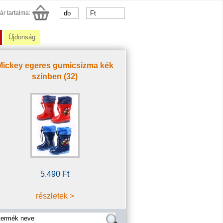
ár tartalma:
Újdonság
Mickey egeres gumicsizma kék
színben (32)
5.490 Ft
részletek >