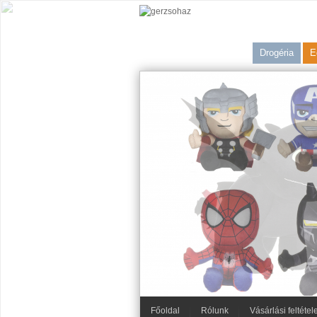
Drogéria
E
Főoldal
Rólunk
Vásárlási feltétel