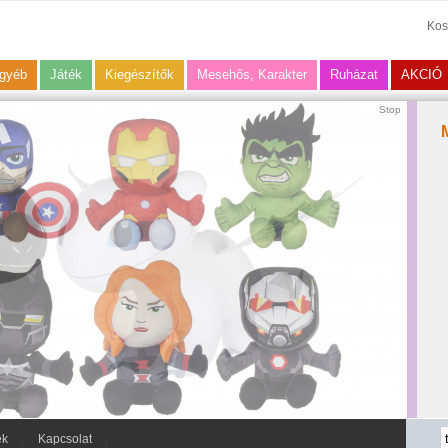
Kos
gyéb
Játék
Kiegészítők
Mesehős, Karakter
Ruházat
AKCIÓ
Stop
ek
Kapcsolat