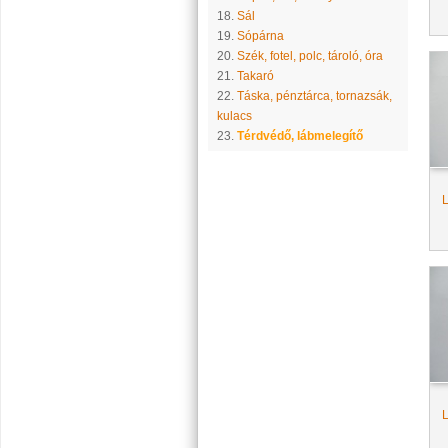
18.
Sál
19.
Sópárna
20.
Szék, fotel, polc, tároló, óra
21.
Takaró
22.
Táska, pénztárca, tornazsák,
kulacs
23.
Térdvédő, lábmelegítő
L
L