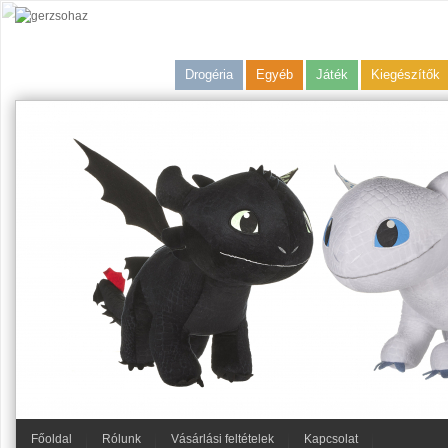
Drogéria
Egyéb
Játék
Kiegészítők
Főoldal
Rólunk
Vásárlási feltételek
Kapcsolat