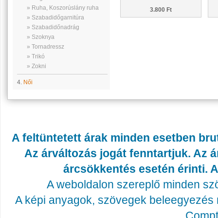
» Ruha, Koszorúslány ruha
3.800 Ft
» Szabadidőgarnitúra
» Szabadidőnadrág
» Szoknya
» Tornadressz
» Trikó
» Zokni
4.
Női
A feltüntetett árak minden esetben bru
Az árváltozás jogát fenntartjuk. Az
árcsökkentés esetén érinti. A
A weboldalon szereplő minden szöv
A képi anyagok, szövegek beleegyezés né
Compta