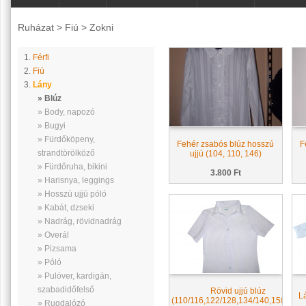
Ruházat
>
Fiú
>
Zokni
1.
Férfi
2.
Fiú
3.
Lány
» Blúz
» Body, napozó
» Bugyi
» Fürdőköpeny,
Fehér zsabós blúz hosszú
F
strandtörölköző
ujjú (104, 110, 146)
» Fürdőruha, bikini
3.800 Ft
» Harisnya, leggings
» Hosszú ujjú póló
» Kabát, dzseki
» Nadrág, rövidnadrág
» Overál
» Pizsama
» Póló
» Pulóver, kardigán,
szabadidőfelső
Rövid ujjú blúz
L
(110/116,122/128,134/140,158/164)
» Rugdalózó