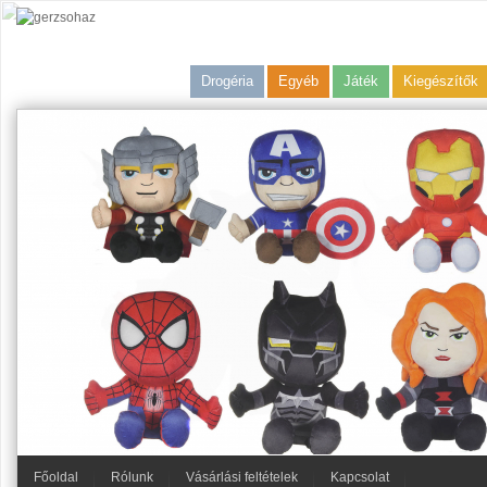
Drogéria
Egyéb
Játék
Kiegészítők
Főoldal
Rólunk
Vásárlási feltételek
Kapcsolat