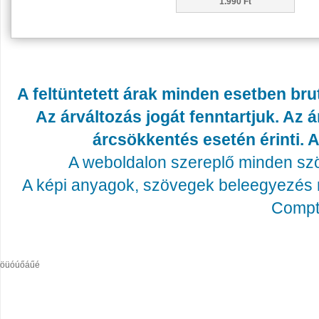
1.990 Ft
A feltüntetett árak minden esetben bru
Az árváltozás jogát fenntartjuk. Az
árcsökkentés esetén érinti. A
A weboldalon szereplő minden szöv
A képi anyagok, szövegek beleegyezés né
Compta
öüóúőáűé