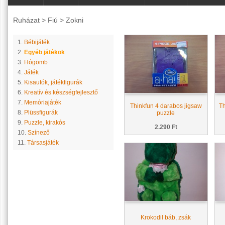
Ruházat
>
Fiú
>
Zokni
1.
Bébijáték
2.
Egyéb játékok
3.
Hógömb
4.
Játék
5.
Kisautók, játékfigurák
6.
Kreatív és készségfejlesztő
7.
Memóriajáték
Thinkfun 4 darabos jigsaw
Th
8.
Plüssfigurák
puzzle
9.
Puzzle, kirakós
2.290 Ft
10.
Színező
11.
Társasjáték
Krokodil báb, zsák