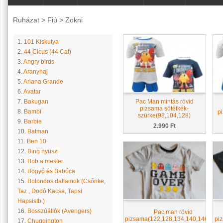
Ruházat
>
Fiú
>
Zokni
1.
101 Kiskutya
2.
44 Cicus (44 Cat)
3.
Angry birds
4.
Aranyhaj
5.
Ariana Grande
6.
Avatar
7.
Bakugan
Pac Man mintás rövid
pizsama sötétkék-
8.
Bambi
p
szürke(98,104,128)
9.
Barbie
2.990 Ft
10.
Batman
11.
Ben 10
12.
Bing nyuszi
13.
Bob a mester
14.
Bogyó és Babóca
15.
Bolondos dallamok (Csőrike,
Taz , Dodó Kacsa, Tapsi
Hapsistb.)
16.
Bosszúállók (Avengers)
Pac man rövid
pizsama(122,128,134,140,146,152)
pi
17.
Chuggington