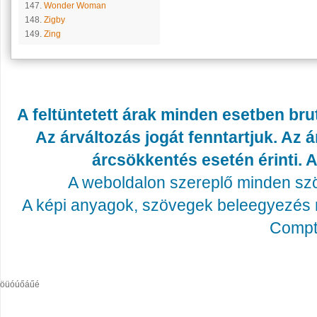
147.
Wonder Woman
148.
Zigby
149.
Zing
A feltüntetett árak minden esetben bru
Az árváltozás jogát fenntartjuk. Az
árcsökkentés esetén érinti. A
A weboldalon szereplő minden szöv
A képi anyagok, szövegek beleegyezés né
Compta
öüóúőáűé