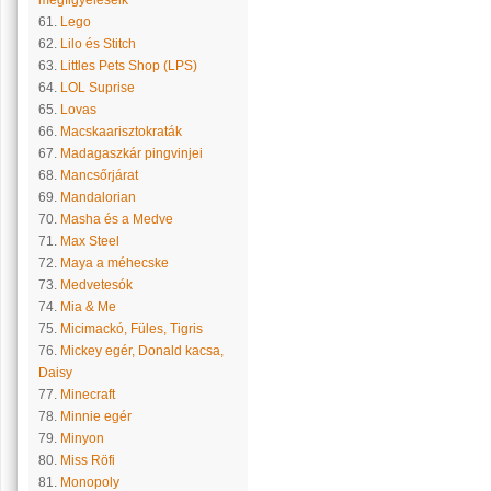
megfigyeléseik
61.
Lego
62.
Lilo és Stitch
63.
Littles Pets Shop (LPS)
64.
LOL Suprise
65.
Lovas
66.
Macskaarisztokraták
67.
Madagaszkár pingvinjei
68.
Mancsőrjárat
69.
Mandalorian
70.
Masha és a Medve
71.
Max Steel
72.
Maya a méhecske
73.
Medvetesók
74.
Mia & Me
75.
Micimackó, Füles, Tigris
76.
Mickey egér, Donald kacsa,
Daisy
77.
Minecraft
78.
Minnie egér
79.
Minyon
80.
Miss Röfi
81.
Monopoly