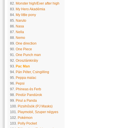
82.
Monster high/Ever after high
83.
My Hero Akadémia
84.
My little pony
85.
Naruto
86.
Nasa
87.
Nella
88.
Nemo
89.
One direction
90.
One Piece
91.
One Punch man
92.
Oroszlánkirály
93.
Pac Man
94.
Pán Péter, Csingilling
95.
Peppa malac
96.
Pepsi
97.
Phineas és Ferb
98.
Pindúr Pandúrok
99.
Pirul a Panda
100.
Pizsihősök (PJ Masks)
101.
Playmobil, Szuper négyes
102.
Pokémon
103.
Polly Pocket