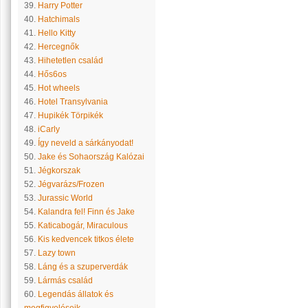
39.
Harry Potter
40.
Hatchimals
41.
Hello Kitty
42.
Hercegnők
43.
Hihetetlen család
44.
Hős6os
45.
Hot wheels
46.
Hotel Transylvania
47.
Hupikék Törpikék
48.
iCarly
49.
Így neveld a sárkányodat!
50.
Jake és Sohaország Kalózai
51.
Jégkorszak
52.
Jégvarázs/Frozen
53.
Jurassic World
54.
Kalandra fel! Finn és Jake
55.
Katicabogár, Miraculous
56.
Kis kedvencek titkos élete
57.
Lazy town
58.
Láng és a szuperverdák
59.
Lármás család
60.
Legendás állatok és