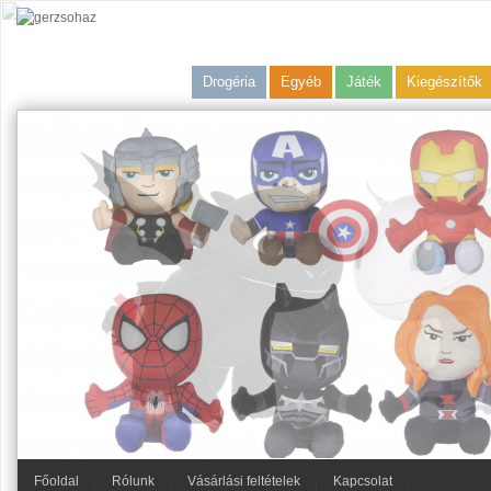
Drogéria
Egyéb
Játék
Kiegészítők
Főoldal
Rólunk
Vásárlási feltételek
Kapcsolat