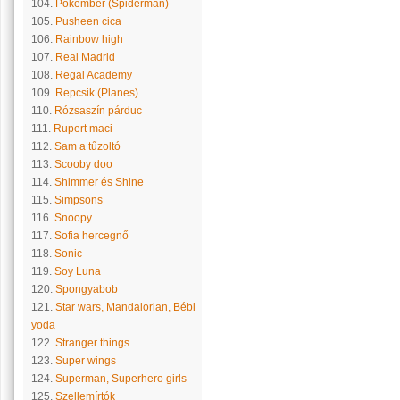
104.
Pókember (Spiderman)
105.
Pusheen cica
106.
Rainbow high
107.
Real Madrid
108.
Regal Academy
109.
Repcsik (Planes)
110.
Rózsaszín párduc
111.
Rupert maci
112.
Sam a tűzoltó
113.
Scooby doo
114.
Shimmer és Shine
115.
Simpsons
116.
Snoopy
117.
Sofia hercegnő
118.
Sonic
119.
Soy Luna
120.
Spongyabob
121.
Star wars, Mandalorian, Bébi
yoda
122.
Stranger things
123.
Super wings
124.
Superman, Superhero girls
125.
Szellemírtók