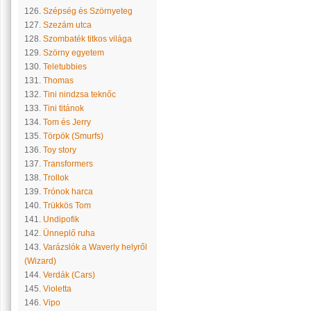
126.
Szépség és Szörnyeteg
127.
Szezám utca
128.
Szombaték titkos világa
129.
Szörny egyetem
130.
Teletubbies
131.
Thomas
132.
Tini nindzsa teknőc
133.
Tini titánok
134.
Tom és Jerry
135.
Törpök (Smurfs)
136.
Toy story
137.
Transformers
138.
Trollok
139.
Trónok harca
140.
Trükkös Tom
141.
Undipofik
142.
Ünneplő ruha
143.
Varázslók a Waverly helyről
(Wizard)
144.
Verdák (Cars)
145.
Violetta
146.
Vipo