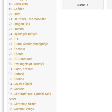
18.
Coca-cola
3.490 Ft
19.
Csőrike
20.
Dóra
21.
Dr Plüssi, Doc McStuffin
22.
Dragon Ball
23.
Dumbo
24.
Dzsungel könyve
25.
E.T.
26.
Elena, Avalor hercegnője
27.
Encanto
28.
Eperke
29.
FC Barcelona
30.
Five nights at Freddy's
31.
Flash, a villám
32.
Fortnite
33.
Friends
34.
Galaxis Őrzői
35.
Garfield
36.
Generator rex, Gormiti, Max
Steel
37.
Geronimo Stilton
38.
Gumball világa