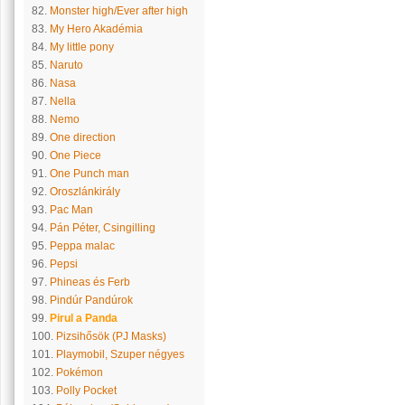
82.
Monster high/Ever after high
83.
My Hero Akadémia
84.
My little pony
85.
Naruto
86.
Nasa
87.
Nella
88.
Nemo
89.
One direction
90.
One Piece
91.
One Punch man
92.
Oroszlánkirály
93.
Pac Man
94.
Pán Péter, Csingilling
95.
Peppa malac
96.
Pepsi
97.
Phineas és Ferb
98.
Pindúr Pandúrok
99.
Pirul a Panda
100.
Pizsihősök (PJ Masks)
101.
Playmobil, Szuper négyes
102.
Pokémon
103.
Polly Pocket