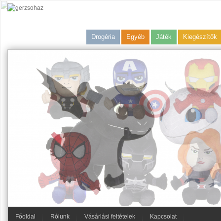
Drogéria
Egyéb
Játék
Kiegészítők
Főoldal
Rólunk
Vásárlási feltételek
Kapcsolat