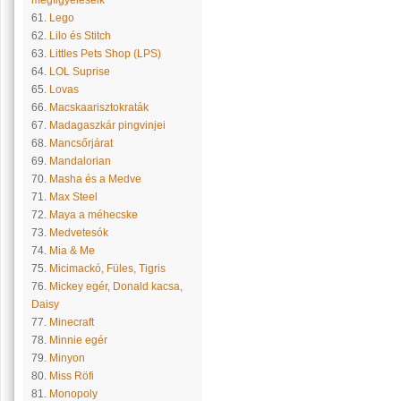
megfigyeléseik
61.
Lego
62.
Lilo és Stitch
63.
Littles Pets Shop (LPS)
64.
LOL Suprise
65.
Lovas
66.
Macskaarisztokraták
67.
Madagaszkár pingvinjei
68.
Mancsőrjárat
69.
Mandalorian
70.
Masha és a Medve
71.
Max Steel
72.
Maya a méhecske
73.
Medvetesók
74.
Mia & Me
75.
Micimackó, Füles, Tigris
76.
Mickey egér, Donald kacsa,
Daisy
77.
Minecraft
78.
Minnie egér
79.
Minyon
80.
Miss Röfi
81.
Monopoly