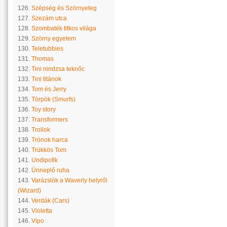
126.
Szépség és Szörnyeteg
127.
Szezám utca
128.
Szombaték titkos világa
129.
Szörny egyetem
130.
Teletubbies
131.
Thomas
132.
Tini nindzsa teknőc
133.
Tini titánok
134.
Tom és Jerry
135.
Törpök (Smurfs)
136.
Toy story
137.
Transformers
138.
Trollok
139.
Trónok harca
140.
Trükkös Tom
141.
Undipofik
142.
Ünneplő ruha
143.
Varázslók a Waverly helyről
(Wizard)
144.
Verdák (Cars)
145.
Violetta
146.
Vipo