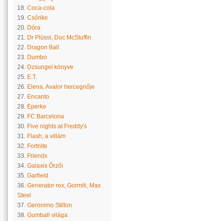
18.
Coca-cola
19.
Csőrike
20.
Dóra
21.
Dr Plüssi, Doc McStuffin
22.
Dragon Ball
23.
Dumbo
24.
Dzsungel könyve
25.
E.T.
26.
Elena, Avalor hercegnője
27.
Encanto
28.
Eperke
29.
FC Barcelona
30.
Five nights at Freddy's
31.
Flash, a villám
32.
Fortnite
33.
Friends
34.
Galaxis Őrzői
35.
Garfield
36.
Generator rex, Gormiti, Max
Steel
37.
Geronimo Stilton
38.
Gumball világa