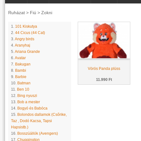
Ruházat
>
Fiú
>
Zokni
1.
101 Kiskutya
2.
44 Cicus (44 Cat)
3.
Angry birds
4.
Aranyhaj
5.
Ariana Grande
6.
Avatar
7.
Bakugan
Vörös Panda plüss
8.
Bambi
9.
Barbie
11.990 Ft
10.
Batman
11.
Ben 10
12.
Bing nyuszi
13.
Bob a mester
14.
Bogyó és Babóca
15.
Bolondos dallamok (Csőrike,
Taz , Dodó Kacsa, Tapsi
Hapsistb.)
16.
Bosszúállók (Avengers)
17.
Chuggington