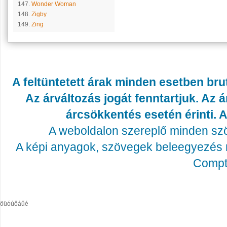
147.
Wonder Woman
148.
Zigby
149.
Zing
A feltüntetett árak minden esetben bru
Az árváltozás jogát fenntartjuk. Az
árcsökkentés esetén érinti. A
A weboldalon szereplő minden szöv
A képi anyagok, szövegek beleegyezés né
Compta
öüóúőáűé