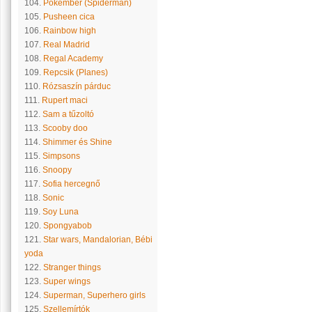
104.
Pókember (Spiderman)
105.
Pusheen cica
106.
Rainbow high
107.
Real Madrid
108.
Regal Academy
109.
Repcsik (Planes)
110.
Rózsaszín párduc
111.
Rupert maci
112.
Sam a tűzoltó
113.
Scooby doo
114.
Shimmer és Shine
115.
Simpsons
116.
Snoopy
117.
Sofia hercegnő
118.
Sonic
119.
Soy Luna
120.
Spongyabob
121.
Star wars, Mandalorian, Bébi
yoda
122.
Stranger things
123.
Super wings
124.
Superman, Superhero girls
125.
Szellemírtók