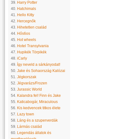
39.
Harry Potter
40.
Hatchimals
41.
Hello Kitty
42.
Hercegnők
43.
Hihetetlen család
44.
Hős6os
45.
Hot wheels
46.
Hotel Transylvania
47.
Hupikék Törpikék
48.
iCarly
49.
Így neveld a sárkányodat!
50.
Jake és Sohaország Kalózai
51.
Jégkorszak
52.
Jégvarázs/Frozen
53.
Jurassic World
54.
Kalandra fel! Finn és Jake
55.
Katicabogár, Miraculous
56.
Kis kedvencek titkos élete
57.
Lazy town
58.
Láng és a szuperverdák
59.
Lármás család
60.
Legendás állatok és