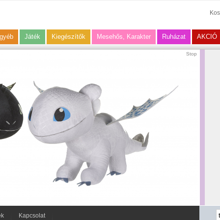
Kos
gyéb
Játék
Kiegészítők
Mesehős, Karakter
Ruházat
AKCIÓ
Stop
ek
Kapcsolat