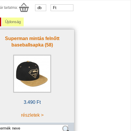
ár tartalma:
Újdonság
Superman mintás felnőtt
baseballsapka (58)
3.490 Ft
részletek >