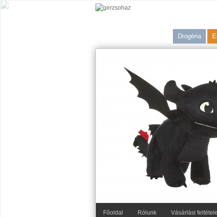
Drogéria
E
Főoldal
Rólunk
Vásárlási feltétel