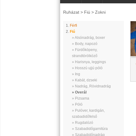
Ruházat
>
Fiú
>
Zokni
1.
Férfi
2.
Fiú
» Alsónadrág, boxer
» Body, napozó
» Fürdőköpeny,
strandtörölköző
» Harisnya, leggings
» Hosszú ujjú póló
» Ing
» Kabát, dzseki
» Nadrág, Rövidnadrág
» Overál
» Pizsama
» Póló
» Pulóver, kardigán,
szabadidőfelső
» Rugdalózó
» Szabadidőgarnitúra
» Szabadidőnadrág