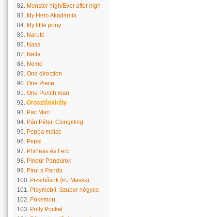
82.
Monster high/Ever after high
83.
My Hero Akadémia
84.
My little pony
85.
Naruto
86.
Nasa
87.
Nella
88.
Nemo
89.
One direction
90.
One Piece
91.
One Punch man
92.
Oroszlánkirály
93.
Pac Man
94.
Pán Péter, Csingilling
95.
Peppa malac
96.
Pepsi
97.
Phineas és Ferb
98.
Pindúr Pandúrok
99.
Pirul a Panda
100.
Pizsihősök (PJ Masks)
101.
Playmobil, Szuper négyes
102.
Pokémon
103.
Polly Pocket