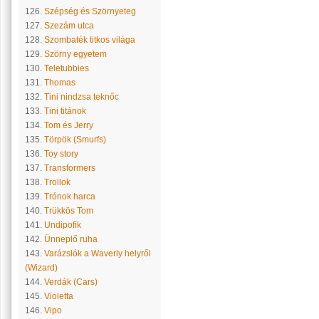
126.
Szépség és Szörnyeteg
127.
Szezám utca
128.
Szombaték titkos világa
129.
Szörny egyetem
130.
Teletubbies
131.
Thomas
132.
Tini nindzsa teknőc
133.
Tini titánok
134.
Tom és Jerry
135.
Törpök (Smurfs)
136.
Toy story
137.
Transformers
138.
Trollok
139.
Trónok harca
140.
Trükkös Tom
141.
Undipofik
142.
Ünneplő ruha
143.
Varázslók a Waverly helyről
(Wizard)
144.
Verdák (Cars)
145.
Violetta
146.
Vipo