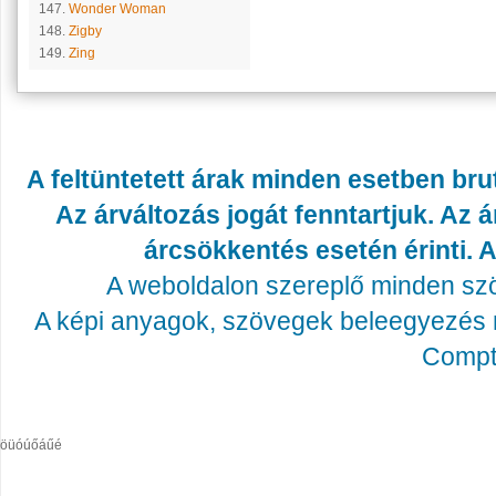
147.
Wonder Woman
148.
Zigby
149.
Zing
A feltüntetett árak minden esetben bru
Az árváltozás jogát fenntartjuk. Az
árcsökkentés esetén érinti. A
A weboldalon szereplő minden szöv
A képi anyagok, szövegek beleegyezés né
Compta
öüóúőáűé