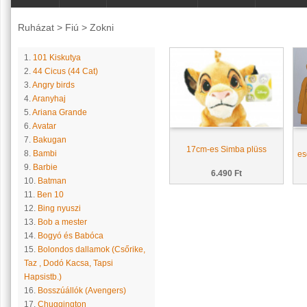
Ruházat
>
Fiú
>
Zokni
1.
101 Kiskutya
2.
44 Cicus (44 Cat)
3.
Angry birds
4.
Aranyhaj
5.
Ariana Grande
6.
Avatar
7.
Bakugan
17cm-es Simba plüss
8.
Bambi
es
9.
Barbie
6.490 Ft
10.
Batman
11.
Ben 10
12.
Bing nyuszi
13.
Bob a mester
14.
Bogyó és Babóca
15.
Bolondos dallamok (Csőrike,
Taz , Dodó Kacsa, Tapsi
Hapsistb.)
16.
Bosszúállók (Avengers)
17.
Chuggington