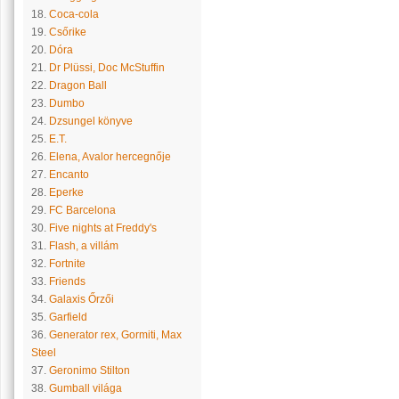
18.
Coca-cola
19.
Csőrike
20.
Dóra
21.
Dr Plüssi, Doc McStuffin
22.
Dragon Ball
23.
Dumbo
24.
Dzsungel könyve
25.
E.T.
26.
Elena, Avalor hercegnője
27.
Encanto
28.
Eperke
29.
FC Barcelona
30.
Five nights at Freddy's
31.
Flash, a villám
32.
Fortnite
33.
Friends
34.
Galaxis Őrzői
35.
Garfield
36.
Generator rex, Gormiti, Max
Steel
37.
Geronimo Stilton
38.
Gumball világa