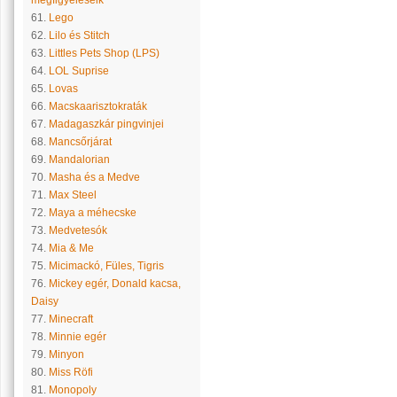
megfigyeléseik
61.
Lego
62.
Lilo és Stitch
63.
Littles Pets Shop (LPS)
64.
LOL Suprise
65.
Lovas
66.
Macskaarisztokraták
67.
Madagaszkár pingvinjei
68.
Mancsőrjárat
69.
Mandalorian
70.
Masha és a Medve
71.
Max Steel
72.
Maya a méhecske
73.
Medvetesók
74.
Mia & Me
75.
Micimackó, Füles, Tigris
76.
Mickey egér, Donald kacsa,
Daisy
77.
Minecraft
78.
Minnie egér
79.
Minyon
80.
Miss Röfi
81.
Monopoly