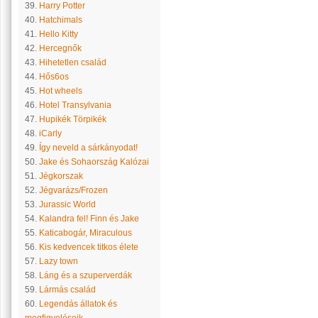
39.
Harry Potter
40.
Hatchimals
41.
Hello Kitty
42.
Hercegnők
43.
Hihetetlen család
44.
Hős6os
45.
Hot wheels
46.
Hotel Transylvania
47.
Hupikék Törpikék
48.
iCarly
49.
Így neveld a sárkányodat!
50.
Jake és Sohaország Kalózai
51.
Jégkorszak
52.
Jégvarázs/Frozen
53.
Jurassic World
54.
Kalandra fel! Finn és Jake
55.
Katicabogár, Miraculous
56.
Kis kedvencek titkos élete
57.
Lazy town
58.
Láng és a szuperverdák
59.
Lármás család
60.
Legendás állatok és