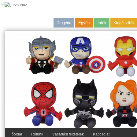
Drogéria
Egyéb
Játék
Kiegészítők
Főoldal
Rólunk
Vásárlási feltételek
Kapcsolat