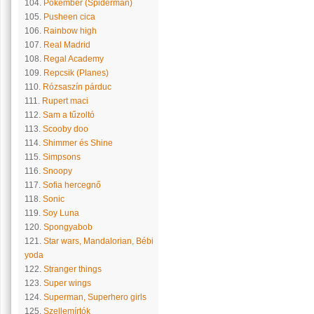
104.
Pókember (Spiderman)
105.
Pusheen cica
106.
Rainbow high
107.
Real Madrid
108.
Regal Academy
109.
Repcsik (Planes)
110.
Rózsaszín párduc
111.
Rupert maci
112.
Sam a tűzoltó
113.
Scooby doo
114.
Shimmer és Shine
115.
Simpsons
116.
Snoopy
117.
Sofia hercegnő
118.
Sonic
119.
Soy Luna
120.
Spongyabob
121.
Star wars, Mandalorian, Bébi
yoda
122.
Stranger things
123.
Super wings
124.
Superman, Superhero girls
125.
Szellemírtók