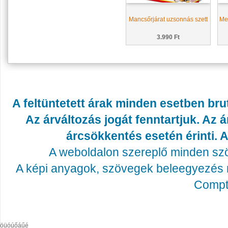
Mancsőrjárat uzsonnás szett
Me
3.990 Ft
A feltüntetett árak minden esetben bru
Az árváltozás jogát fenntartjuk. Az
árcsökkentés esetén érinti. A
A weboldalon szereplő minden szöv
A képi anyagok, szövegek beleegyezés né
Compta
öüóúőáűé