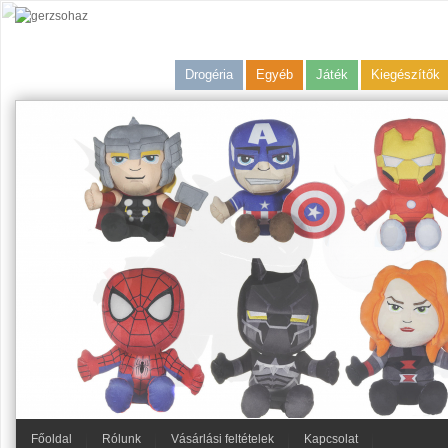
Drogéria
Egyéb
Játék
Kiegészítők
Főoldal
Rólunk
Vásárlási feltételek
Kapcsolat