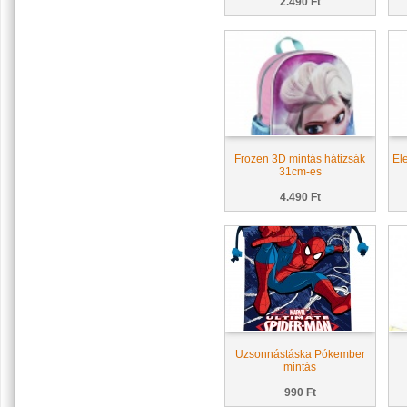
2.490 Ft
Frozen 3D mintás hátizsák
El
31cm-es
4.490 Ft
Uzsonnástáska Pókember
mintás
990 Ft