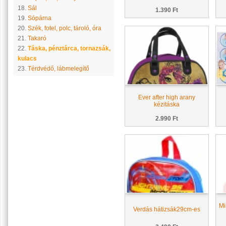
18.
Sál
1.390 Ft
19.
Sópárna
20.
Szék, fotel, polc, tároló, óra
21.
Takaró
22.
Táska, pénztárca, tornazsák,
kulacs
23.
Térdvédő, lábmelegítő
Ever after high arany
kézitáska
2.990 Ft
Mi
Verdás hátizsák29cm-es