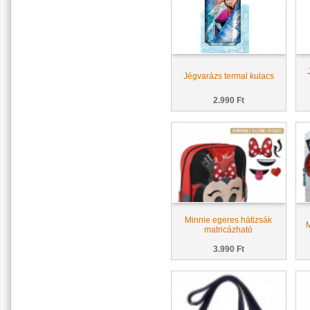
Jégvarázs termal kulacs
2.990 Ft
Minnie egeres hátizsák
M
matricázható
3.990 Ft