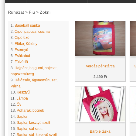
Ruházat
>
Fiú
>
Zokni
1.
Baseball sapka
2.
Cipő, papucs, csizma
3.
Cipőfűző
4.
Előke, Kötény
5.
Esernyő
6.
Esőkabát
7.
Fülvédő
Verdás pénztárca
K
8.
Hajpánt, hajgumi, hajcsat,
napszemüveg
2.490 Ft
9.
Hálózsák, ágyneműhuzat,
Párna
10.
Kesztyű
11.
Lámpa
12.
Öv
13.
Poharak, bögrék
14.
Sapka
15.
Sapka, kesztyű szett
16.
Sapka, sál szett
Barbie táska
17.
Sapka, sál, kesztyű szett