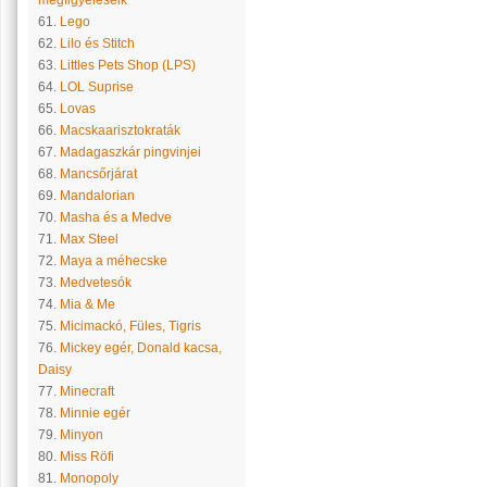
megfigyeléseik
61.
Lego
62.
Lilo és Stitch
63.
Littles Pets Shop (LPS)
64.
LOL Suprise
65.
Lovas
66.
Macskaarisztokraták
67.
Madagaszkár pingvinjei
68.
Mancsőrjárat
69.
Mandalorian
70.
Masha és a Medve
71.
Max Steel
72.
Maya a méhecske
73.
Medvetesók
74.
Mia & Me
75.
Micimackó, Füles, Tigris
76.
Mickey egér, Donald kacsa,
Daisy
77.
Minecraft
78.
Minnie egér
79.
Minyon
80.
Miss Röfi
81.
Monopoly