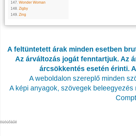
147.
Wonder Woman
148.
Zigby
149.
Zing
A feltüntetett árak minden esetben bru
Az árváltozás jogát fenntartjuk. Az
árcsökkentés esetén érinti. A
A weboldalon szereplő minden szöv
A képi anyagok, szövegek beleegyezés né
Compta
öüóúőáűé