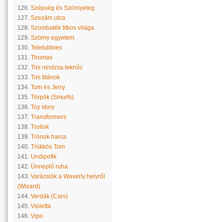
126.
Szépség és Szörnyeteg
127.
Szezám utca
128.
Szombaték titkos világa
129.
Szörny egyetem
130.
Teletubbies
131.
Thomas
132.
Tini nindzsa teknőc
133.
Tini titánok
134.
Tom és Jerry
135.
Törpök (Smurfs)
136.
Toy story
137.
Transformers
138.
Trollok
139.
Trónok harca
140.
Trükkös Tom
141.
Undipofik
142.
Ünneplő ruha
143.
Varázslók a Waverly helyről
(Wizard)
144.
Verdák (Cars)
145.
Violetta
146.
Vipo