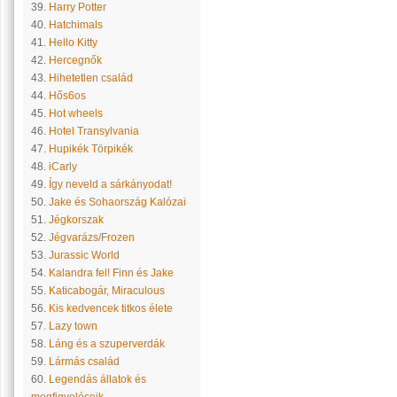
39.
Harry Potter
40.
Hatchimals
41.
Hello Kitty
42.
Hercegnők
43.
Hihetetlen család
44.
Hős6os
45.
Hot wheels
46.
Hotel Transylvania
47.
Hupikék Törpikék
48.
iCarly
49.
Így neveld a sárkányodat!
50.
Jake és Sohaország Kalózai
51.
Jégkorszak
52.
Jégvarázs/Frozen
53.
Jurassic World
54.
Kalandra fel! Finn és Jake
55.
Katicabogár, Miraculous
56.
Kis kedvencek titkos élete
57.
Lazy town
58.
Láng és a szuperverdák
59.
Lármás család
60.
Legendás állatok és