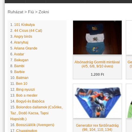
Ruházat
>
Fiú
>
Zokni
1.
101 Kiskutya
2.
44 Cicus (44 Cat)
3.
Angry birds
4.
Aranyhaj
5.
Ariana Grande
6.
Avatar
7.
Bakugan
Alsónadrág Gormiti mintával
Ge
8.
Bambi
(4/5, 6/8, 9/10 éves)
(
9.
Barbie
1.200 Ft
10.
Batman
11.
Ben 10
12.
Bing nyuszi
13.
Bob a mester
14.
Bogyó és Babóca
15.
Bolondos dallamok (Csőrike,
Taz , Dodó Kacsa, Tapsi
Hapsistb.)
16.
Bosszúállók (Avengers)
Generator rex fürdőnadrág
(98, 104, 110, 134)
17.
Chuggington