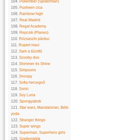
104.
Pókember (Spiderman)
105.
Pusheen cica
106.
Rainbow high
107.
Real Madrid
108.
Regal Academy
109.
Repcsik (Planes)
110.
Rózsaszín párduc
111.
Rupert maci
112.
Sam a tűzoltó
113.
Scooby doo
114.
Shimmer és Shine
115.
Simpsons
116.
Snoopy
117.
Sofia hercegnő
118.
Sonic
119.
Soy Luna
120.
Spongyabob
121.
Star wars, Mandalorian, Bébi
yoda
122.
Stranger things
123.
Super wings
124.
Superman, Superhero girls
125.
Szellemírtók