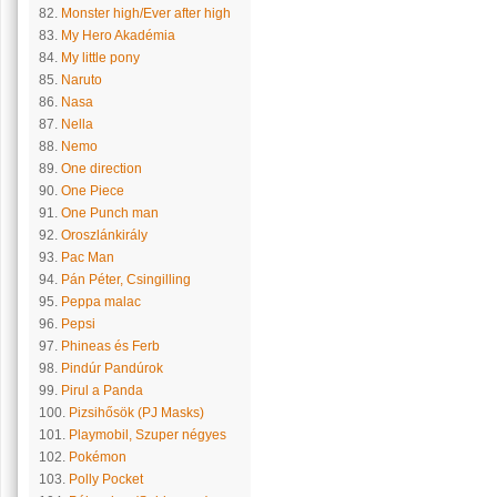
82.
Monster high/Ever after high
83.
My Hero Akadémia
84.
My little pony
85.
Naruto
86.
Nasa
87.
Nella
88.
Nemo
89.
One direction
90.
One Piece
91.
One Punch man
92.
Oroszlánkirály
93.
Pac Man
94.
Pán Péter, Csingilling
95.
Peppa malac
96.
Pepsi
97.
Phineas és Ferb
98.
Pindúr Pandúrok
99.
Pirul a Panda
100.
Pizsihősök (PJ Masks)
101.
Playmobil, Szuper négyes
102.
Pokémon
103.
Polly Pocket