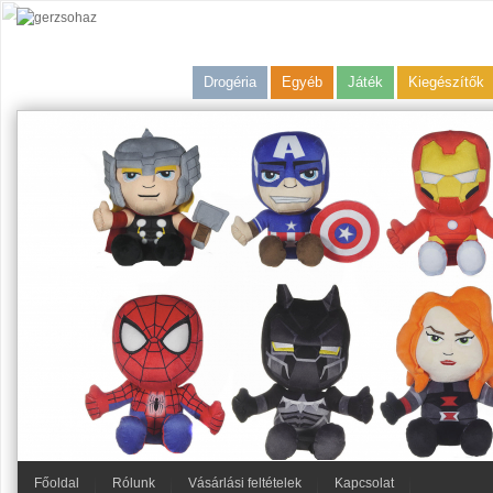
Drogéria
Egyéb
Játék
Kiegészítők
Főoldal
Rólunk
Vásárlási feltételek
Kapcsolat