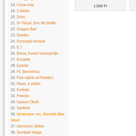
18.
Coca-cola
1.500 Ft
19.
Csőrike
20.
Dóra
21.
Dr Plüssi, Doc McStuffin
22.
Dragon Ball
23.
Dumbo
24.
Dzsungel könyve
25.
E.T.
26.
Elena, Avalor hercegnője
27.
Encanto
28.
Eperke
29.
FC Barcelona
30.
Five nights at Freddy's
31.
Flash, a villám
32.
Fortnite
33.
Friends
34.
Galaxis Őrzői
35.
Garfield
36.
Generator rex, Gormiti, Max
Steel
37.
Geronimo Stilton
38.
Gumball világa