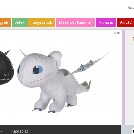
Kos
gyéb
Játék
Kiegészítők
Mesehős, Karakter
Ruházat
AKCIÓ
Stop
ek
Kapcsolat