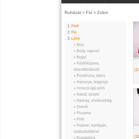
Ruházat
>
Fiú
>
Zokni
1.
Férfi
2.
Fiú
3.
Lány
» Blúz
» Body, napozó
» Bugyi
» Fürdőköpeny,
strandtörölköző
(1
» Fürdőruha, bikini
» Harisnya, leggings
» Hosszú ujjú póló
» Kabát, dzseki
» Nadrág, rövidnadrág
» Overál
» Pizsama
» Póló
» Pulóver, kardigán,
szabadidőfelső
(1
» Rugdalózó