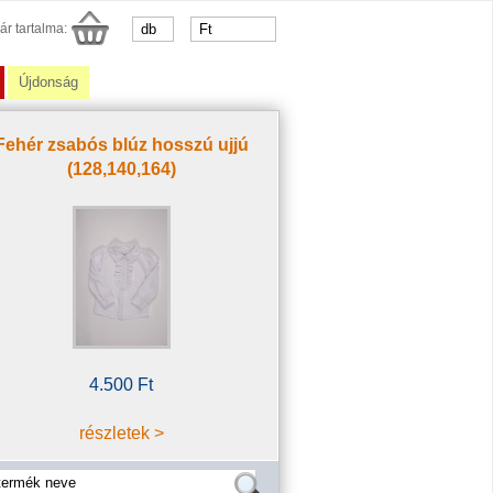
ár tartalma:
Újdonság
Fehér zsabós blúz hosszú ujjú
(128,140,164)
4.500 Ft
részletek >