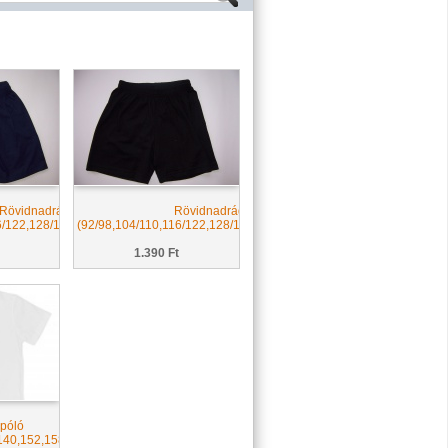
Rövidnadrág, tornanadrág
Rövidnadrág, tornanadrág
,M))
6/122,128/134,140/146,152/158,164/170,S,M)
(92/98,104/110,116/122,128/134,140/146,152/158,164/170,M)
1.390 Ft
 póló
140,152,158,164)