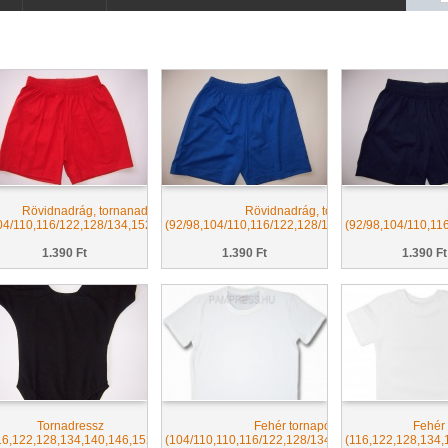
Rövidnadrág, tornanadrág
Rövidnadrág, tornanadrág
04/110,116/122,128/134,152/158,S,M)
(92/98,104/110,116/122,128/134,140/146,152/158,S
(92/98,104/110,11
1.390 Ft
1.390 Ft
1.390 Ft
Tornadressz
Fehér tornapóló
Fehér
16,122,128,134,140,146,152)
(104/110,110,116/122,128/134,122,134,146,158)
(116,122,128,134,