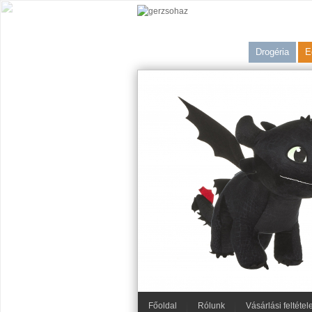
Drogéria
E
Főoldal
Rólunk
Vásárlási feltétel