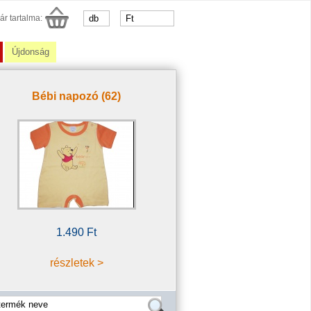
ár tartalma:
Újdonság
Bébi napozó (62)
1.490 Ft
részletek >