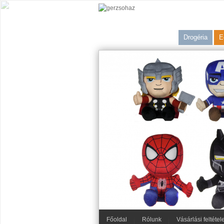
Drogéria
E
Főoldal
Rólunk
Vásárlási feltétel