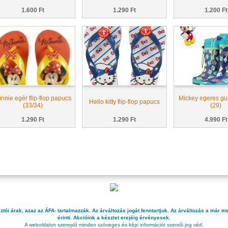
1.600 Ft
1.290 Ft
1.200 Ft
nnie egér flip-flop papucs
Mickey egeres g
Hello kitty flip-flop papucs
(33/34)
(29)
1.290 Ft
1.290 Ft
4.990 Ft
sztói árak, azaz az ÁFA- tartalmazzák. Az árváltozás jogát fenntartjuk. Az árváltozás a má
érinti. Akcióink a készlet erejéig érvényesek.
A weboldalon szereplő minden szöveges és képi információt szerzői jog véd.