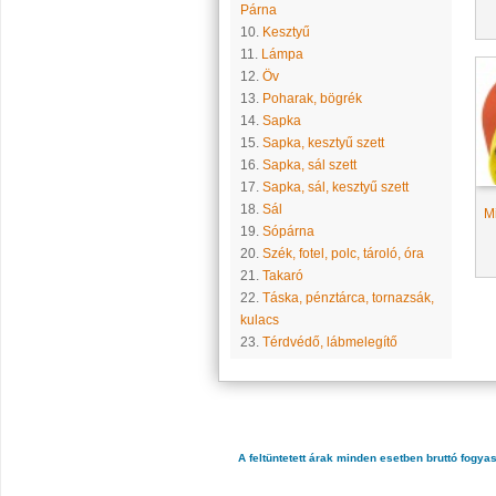
Párna
10.
Kesztyű
11.
Lámpa
12.
Öv
13.
Poharak, bögrék
14.
Sapka
15.
Sapka, kesztyű szett
16.
Sapka, sál szett
17.
Sapka, sál, kesztyű szett
18.
Sál
Mi
19.
Sópárna
20.
Szék, fotel, polc, tároló, óra
21.
Takaró
22.
Táska, pénztárca, tornazsák,
kulacs
23.
Térdvédő, lábmelegítő
A feltüntetett árak minden esetben bruttó fogya