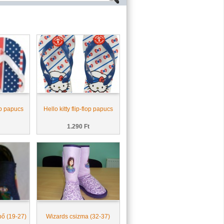
lop papucs
Hello kitty flip-flop papucs
1.290 Ft
ő (19-27)
Wizards csizma (32-37)