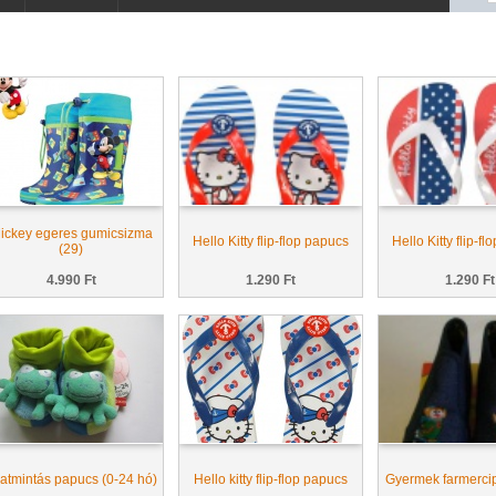
ickey egeres gumicsizma
Hello Kitty flip-flop papucs
Hello Kitty flip-f
(29)
4.990 Ft
1.290 Ft
1.290 Ft
latmintás papucs (0-24 hó)
Hello kitty flip-flop papucs
Gyermek farmercip