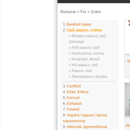
Ruházat
>
Fiú
>
Zokni
1.
Baseball sapka
2.
Cipő, papucs, csizma
» Bőrtalpú papucs, cipő,
Zoknicipő
» Férfi papucs, cipő
» Gumicsizma, csizma
» Kosárcipő, félcipő
M
» Női papucs, cipő
» Papucs, cipő
» Strandpapucs, klumpa
3.
Cipőfűző
4.
Előke, Kötény
5.
Esernyő
6.
Esőkabát
7.
Fülvédő
8.
Hajpánt, hajgumi, hajcsat,
napszemüveg
Ál
9.
Hálózsák, ágyneműhuzat,