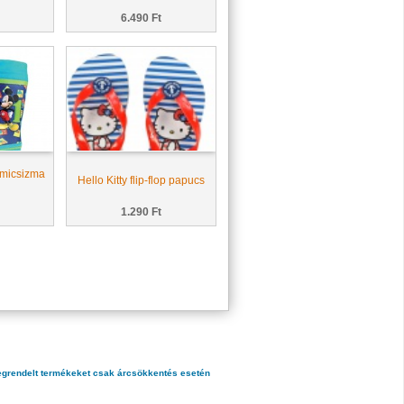
6.490 Ft
umicsizma
Hello Kitty flip-flop papucs
1.290 Ft
r megrendelt termékeket csak árcsökkentés esetén