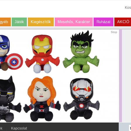
Kos
gyéb
Játék
Kiegészítők
Mesehős, Karakter
Ruházat
AKCIÓ
Stop
ek
Kapcsolat