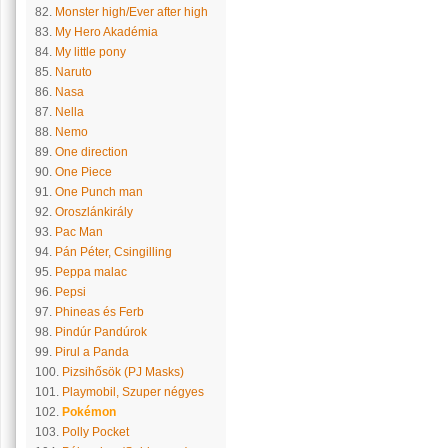
82.
Monster high/Ever after high
83.
My Hero Akadémia
84.
My little pony
85.
Naruto
86.
Nasa
87.
Nella
88.
Nemo
89.
One direction
90.
One Piece
91.
One Punch man
92.
Oroszlánkirály
93.
Pac Man
94.
Pán Péter, Csingilling
95.
Peppa malac
96.
Pepsi
97.
Phineas és Ferb
98.
Pindúr Pandúrok
99.
Pirul a Panda
100.
Pizsihősök (PJ Masks)
101.
Playmobil, Szuper négyes
102.
Pokémon
103.
Polly Pocket