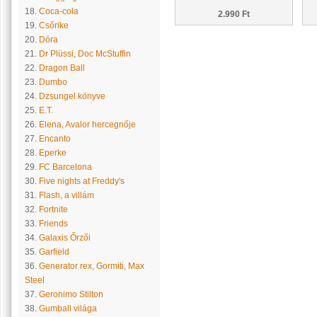
18.
Coca-cola
2.990 Ft
19.
Csőrike
20.
Dóra
21.
Dr Plüssi, Doc McStuffin
22.
Dragon Ball
23.
Dumbo
24.
Dzsungel könyve
25.
E.T.
26.
Elena, Avalor hercegnője
27.
Encanto
28.
Eperke
29.
FC Barcelona
30.
Five nights at Freddy's
31.
Flash, a villám
32.
Fortnite
33.
Friends
34.
Galaxis Őrzői
35.
Garfield
36.
Generator rex, Gormiti, Max
Steel
37.
Geronimo Stilton
38.
Gumball világa