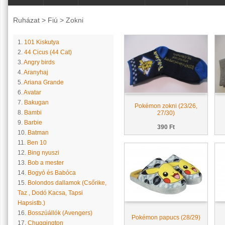
Ruházat
>
Fiú
>
Zokni
1.
101 Kiskutya
2.
44 Cicus (44 Cat)
3.
Angry birds
4.
Aranyhaj
5.
Ariana Grande
6.
Avatar
7.
Bakugan
Pokémon zokni (23/26,
8.
Bambi
27/30)
9.
Barbie
390 Ft
10.
Batman
11.
Ben 10
12.
Bing nyuszi
13.
Bob a mester
14.
Bogyó és Babóca
15.
Bolondos dallamok (Csőrike,
Taz , Dodó Kacsa, Tapsi
Hapsistb.)
16.
Bosszúállók (Avengers)
Pokémon papucs (28/29)
17.
Chuggington