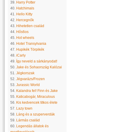
39.
Harry Potter
40.
Hatchimals
41.
Hello Kitty
42.
Hercegnők
43.
Hihetetlen család
44.
Hős6os
45.
Hot wheels
46.
Hotel Transylvania
47.
Hupikék Törpikék
48.
iCarly
49.
Így neveld a sárkányodat!
50.
Jake és Sohaország Kalózai
51.
Jégkorszak
52.
Jégvarázs/Frozen
53.
Jurassic World
54.
Kalandra fel! Finn és Jake
55.
Katicabogár, Miraculous
56.
Kis kedvencek titkos élete
57.
Lazy town
58.
Láng és a szuperverdák
59.
Lármás család
60.
Legendás állatok és