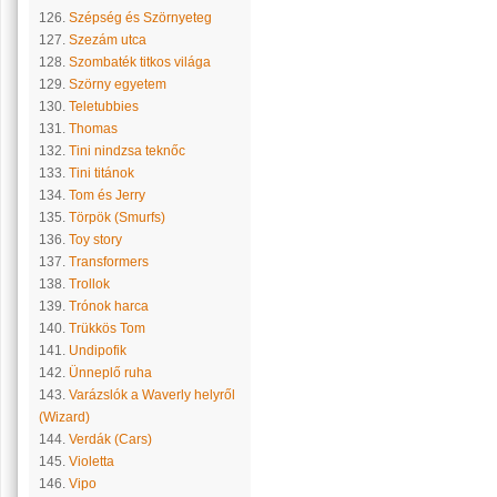
126.
Szépség és Szörnyeteg
127.
Szezám utca
128.
Szombaték titkos világa
129.
Szörny egyetem
130.
Teletubbies
131.
Thomas
132.
Tini nindzsa teknőc
133.
Tini titánok
134.
Tom és Jerry
135.
Törpök (Smurfs)
136.
Toy story
137.
Transformers
138.
Trollok
139.
Trónok harca
140.
Trükkös Tom
141.
Undipofik
142.
Ünneplő ruha
143.
Varázslók a Waverly helyről
(Wizard)
144.
Verdák (Cars)
145.
Violetta
146.
Vipo