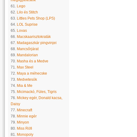
megfigyeléseik
61.
Lego
62.
Lilo és Stitch
63.
Littles Pets Shop (LPS)
64.
LOL Suprise
65.
Lovas
66.
Macskaarisztokraták
67.
Madagaszkár pingvinjei
68.
Mancsőrjárat
69.
Mandalorian
70.
Masha és a Medve
71.
Max Steel
72.
Maya a méhecske
73.
Medvetesók
74.
Mia & Me
75.
Micimackó, Füles, Tigris
76.
Mickey egér, Donald kacsa,
Daisy
77.
Minecraft
78.
Minnie egér
79.
Minyon
80.
Miss Röfi
81.
Monopoly