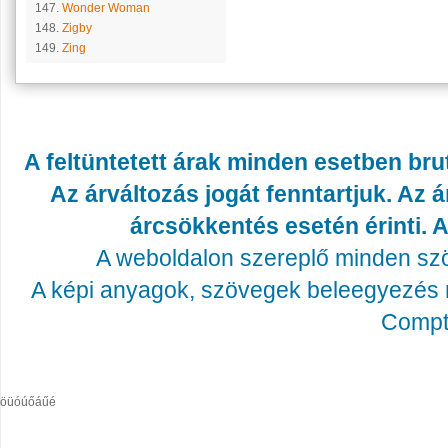
147.
Wonder Woman
148.
Zigby
149.
Zing
A feltüntetett árak minden esetben bru
Az árváltozás jogát fenntartjuk. Az
árcsökkentés esetén érinti. A
A weboldalon szereplő minden szöv
A képi anyagok, szövegek beleegyezés né
Compta
öüóúőáűé