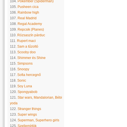
104.
Pókember (Spiderman)
105.
Pusheen cica
106.
Rainbow high
107.
Real Madrid
108.
Regal Academy
109.
Repcsik (Planes)
110.
Rózsaszín párduc
111.
Rupert maci
112.
Sam a tűzoltó
113.
Scooby doo
114.
Shimmer és Shine
115.
Simpsons
116.
Snoopy
117.
Sofia hercegnő
118.
Sonic
119.
Soy Luna
120.
Spongyabob
121.
Star wars, Mandalorian, Bébi
yoda
122.
Stranger things
123.
Super wings
124.
Superman, Superhero girls
125.
Szellemírtók