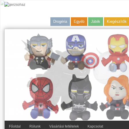
Drogéria
Egyéb
Játék
Kiegészítők
Főoldal
Rólunk
Vásárlási feltételek
Kapcsolat