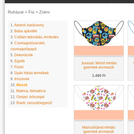
Ruházat
>
Fiú
>
Zokni
1.
Advent, karácsony
2.
Baba ajándék
3.
Csillám tetoválás, Arcfestés
4.
Csomagolózacskó,
csomagolópapír
5.
Dekorációk
6.
Egyéb
Jurassic World mintás
7.
Füzet
gyermek arcmaszk
8.
Gyári hibás termékek
1.490 Ft
9.
Irószerek
10.
Maszk
11.
Matrica, falmatrica
12.
Ovisjel, bölcsisjel
13.
Radír, ceruzahegyező
Mancsőrjárat mintás
gyermek arcmaszk