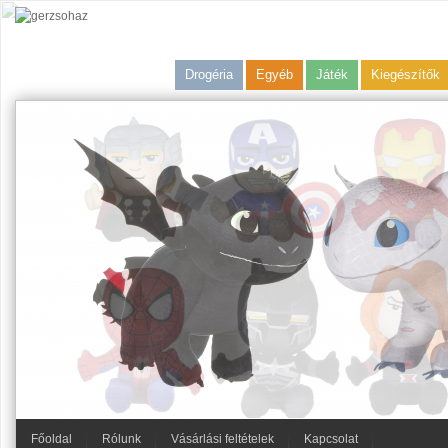
Drogéria
Egyéb
Játék
Kiegészítők
Főoldal
Rólunk
Vásárlási feltételek
Kapcsolat