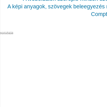
A képi anyagok, szövegek beleegyezés né
Compta
öüóúőáűé