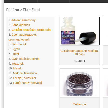
Ruházat
>
Fiú
>
Zokni
1.
Advent, karácsony
2.
Baba ajándék
3.
Csillám tetoválás, Arcfestés
4.
Csomagolózacskó,
csomagolópapír
5.
Dekorációk
6.
Egyéb
Csillámpor ragasztó zselé (8-
7.
Füzet
18 nap)
8.
Gyári hibás termékek
1.840 Ft
9.
Irószerek
10.
Maszk
11.
Matrica, falmatrica
12.
Ovisjel, bölcsisjel
13.
Radír, ceruzahegyező
Csillámpor