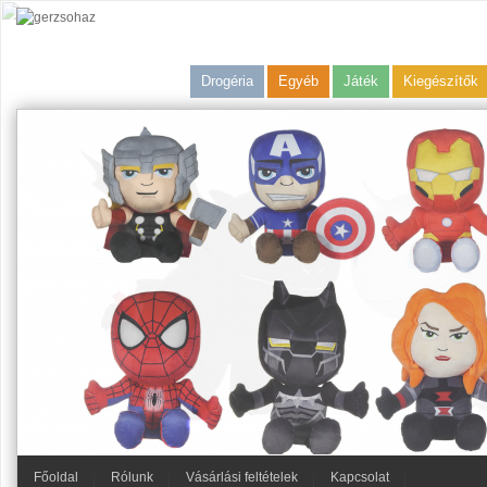
Drogéria
Egyéb
Játék
Kiegészítők
Főoldal
Rólunk
Vásárlási feltételek
Kapcsolat