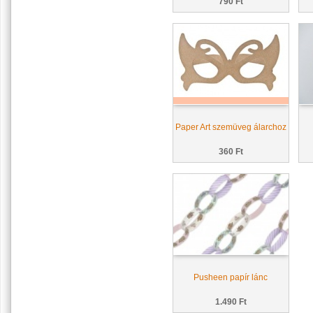
790 Ft
Paper Art szemüveg álarchoz
360 Ft
Pusheen papír lánc
1.490 Ft