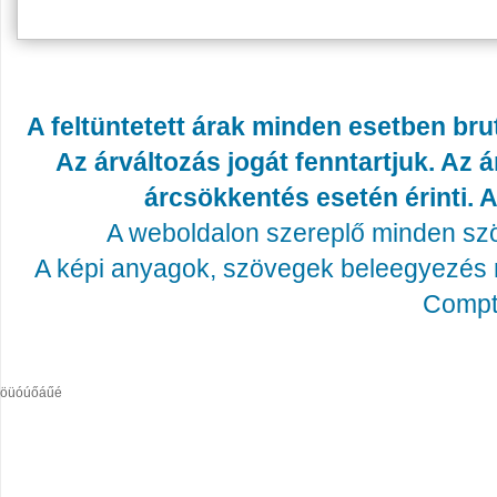
A feltüntetett árak minden esetben bru
Az árváltozás jogát fenntartjuk. Az
árcsökkentés esetén érinti. A
A weboldalon szereplő minden szöv
A képi anyagok, szövegek beleegyezés né
Compta
öüóúőáűé