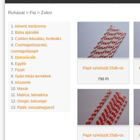
Ruházat
>
Fiú
>
Zokni
1.
Advent, karácsony
2.
Baba ajándék
3.
Csillám tetoválás, Arcfestés
4.
Csomagolózacskó,
csomagolópapír
5.
Dekorációk
6.
Egyéb
Papír szívószál 25db-os
7.
Füzet
8.
Gyári hibás termékek
790 Ft
9.
Irószerek
10.
Maszk
11.
Matrica, falmatrica
12.
Ovisjel, bölcsisjel
13.
Radír, ceruzahegyező
Papír szívószál 25db-os