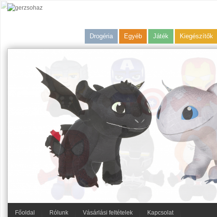
Drogéria
Egyéb
Játék
Kiegészítők
Főoldal
Rólunk
Vásárlási feltételek
Kapcsolat