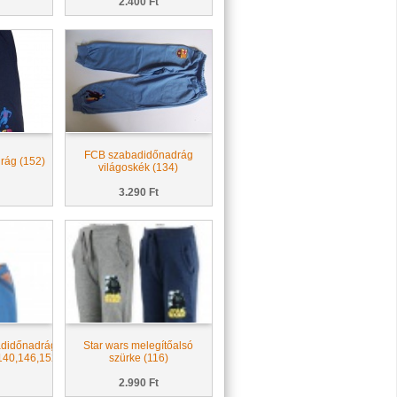
2.400 Ft
FCB szabadidőnadrág
rág (152)
világoskék (134)
3.290 Ft
adidőnadrág
Star wars melegítőalsó
140,146,152)
szürke (116)
2.990 Ft