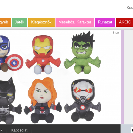
Kos
gyéb
Játék
Kiegészítők
Mesehős, Karakter
Ruházat
AKCIÓ
Stop
ek
Kapcsolat