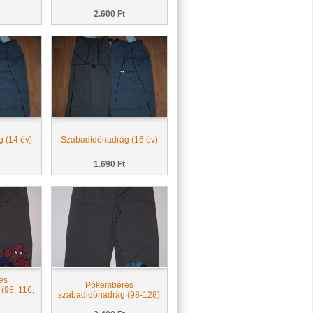
2.600 Ft
 (14 év)
Szabadidőnadrág (16 év)
1.690 Ft
es
Pókemberes
(98, 116,
szabadidőnadrág (98-128)