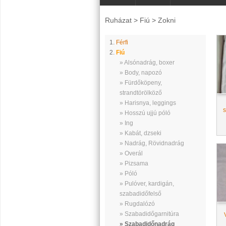
Ruházat
>
Fiú
>
Zokni
1.
Férfi
2.
Fiú
» Alsónadrág, boxer
» Body, napozó
» Fürdőköpeny,
strandtörölköző
» Harisnya, leggings
s
» Hosszú ujjú póló
» Ing
» Kabát, dzseki
» Nadrág, Rövidnadrág
» Overál
» Pizsama
» Póló
» Pulóver, kardigán,
szabadidőfelső
» Rugdalózó
» Szabadidőgarnitúra
» Szabadidőnadrág