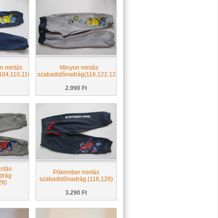
n mintás
Minyon mintás
04,110,116,122,128)
szabadidőnadrág(116,122,128)
2.990 Ft
ntás
Pókember mintás
drág
szabadidőnadrág (116,128)
28)
3.290 Ft