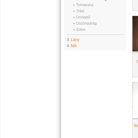
» Tornaruha
» Trikó
» Ünneplő
» Úszónadrág
» Zokni
3.
Lány
4.
Női
Sz