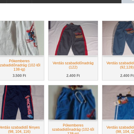
Pókemberes
Verdás szabadidőnadrág
Verdás szabadi
zabadidőnadrág (102-től
(122)
(92,128)
138-ig)
3.500 Ft
2.400 Ft
2.400 Ft
Pókemberes
Verdás szabadidő fényes
Verdás szabadid
szabadidőnadrág (102-től
(98, 104, 116)
(98, 104, 1
138-ig)