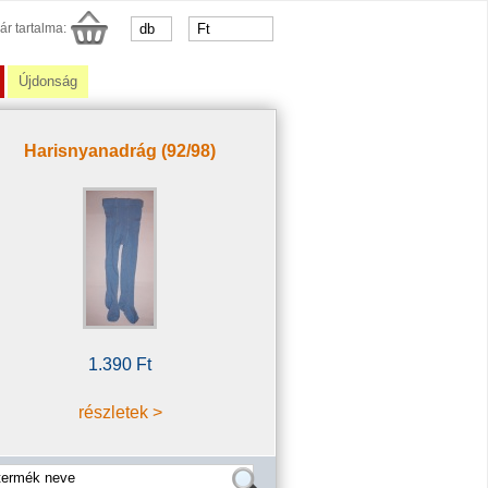
ár tartalma:
Újdonság
Harisnyanadrág (92/98)
1.390 Ft
részletek >