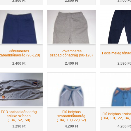
2.800 Ft
2.800 Ft
2.400 Ft
Pókemberes
Pókemberes
Focis melegítőnad
zabadidőnadrág (98-128)
szabadidőnadrág (98-128)
2.400 Ft
2.400 Ft
2.590 Ft
FCB szabadidőnadrág
Fiú bolyhos
Fiú bolyhos szab
szürke színben
szabadidőnadrág
(104,110,122,134,
(134,152,158)
(104,110,122,152)
3.290 Ft
4.200 Ft
4.200 Ft