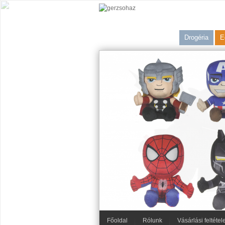
Drogéria
E
Főoldal
Rólunk
Vásárlási feltétel