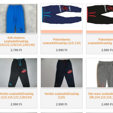
Kék motoros
Pókemberes
Pókember
szabadidőnadrág
szabadidőnadrág (116,134)
szabadidőnadrág 
116/122,128/134,140/146)
2.790 Ft
2.990 Ft
2.990 Ft
Verdás szabadidőnadrág
Verdás szabadidőnadrág
Star wars szabad
(110,116,122,128/134)
(116)
(98,104,110,116,
2.990 Ft
2.990 Ft
2.490 Ft