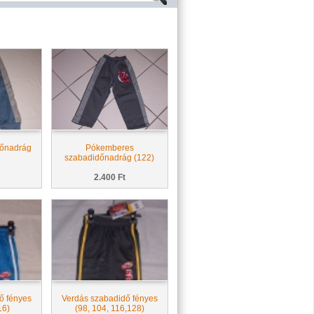
dőnadrág
Pókemberes
szabadidőnadrág (122)
2.400 Ft
ő fényes
Verdás szabadidő fényes
16)
(98, 104, 116,128)