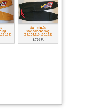
ás
Sam mintás
drág
szabadidőnadrág
122,128)
(98,104,110,116,122)
3.790 Ft