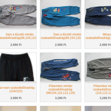
Sam a tűzoltó mintás
Sam a tűzoltó mintás
Minyo
abadidőnadrág(98,104,122,128)
szabadidőnadrág(98,104,116,122,128)
szabadidőnadrág(1
2.990 Ft
2.990 Ft
2.990 Ft
Pókember mintás
Pókember mi
tar wars szabadidőnadrág
szabadidőnadrág
szabadidőna
(104/110)
(98/104,116,122,128)
(116,122,1
2.990 Ft
3.290 Ft
3.290 Ft