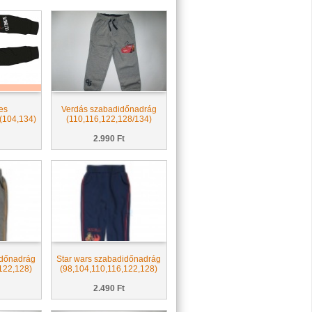
es
Verdás szabadidőnadrág
(104,134)
(110,116,122,128/134)
2.990 Ft
időnadrág
Star wars szabadidőnadrág
122,128)
(98,104,110,116,122,128)
2.490 Ft