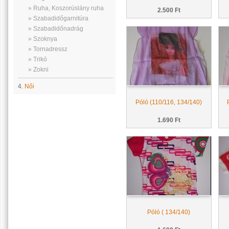
» Ruha, Koszorúslány ruha
2.500 Ft
» Szabadidőgarnitúra
» Szabadidőnadrág
» Szoknya
» Tornadressz
» Trikó
» Zokni
4.
Női
Póló (110/116, 134/140)
1.690 Ft
Póló ( 134/140)