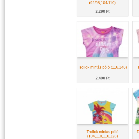
(92/98,104/110)
2.290 Ft
Trollok mintás póló (116,140)
T
2.490 Ft
Trollok mintás póló
D
(104,110,116,128)