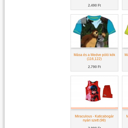
2.490 Ft
Mása és a Medve póló kék
Má
(116,122)
2.790 Ft
Miraculous - Katicabogár
M
nyári szett (98)