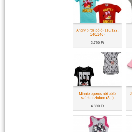
Angry birds póló (116/122,
140/146)
2.790 Ft
Minnie egeres női póló
J
szürke színben (S,L)
4.390 Ft