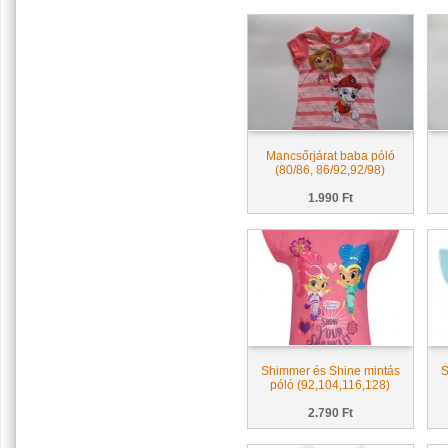
Mancsőrjárat baba póló
(80/86, 86/92,92/98)
1.990 Ft
Shimmer és Shine mintás
S
póló (92,104,116,128)
2.790 Ft