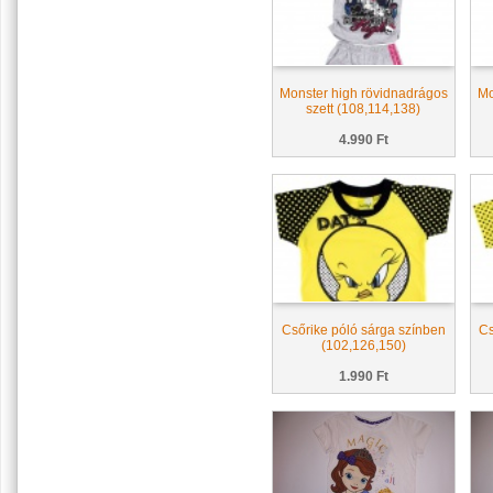
Monster high rövidnadrágos
Mo
szett (108,114,138)
4.990 Ft
Csőrike póló sárga színben
Cs
(102,126,150)
1.990 Ft