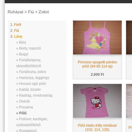
Ruházat
>
Fiú
>
Zokni
1.
Férfi
2.
Fiú
3.
Lány
» Blúz
» Body, napozó
» Bugyi
» Fürdőköpeny,
Princess spagetti pántos
strandtörölköző
póló (94-től 114-ig)
» Fürdőruha, bikini
2.000 Ft
» Harisnya, leggings
» Hosszú ujjú póló
» Kabát, dzseki
» Nadrág, rövidnadrág
» Overál
» Pizsama
» Póló
» Pulóver, kardigán,
szabadidőfelső
Póló Hello Kitty mintával
Po
(102, 114, 126)
» Rugdalózó