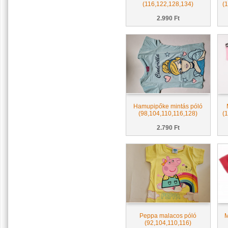
(116,122,128,134)
(
2.990 Ft
Hamupipőke mintás póló
(98,104,110,116,128)
(
2.790 Ft
Peppa malacos póló
M
(92,104,110,116)