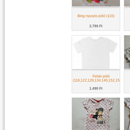
Bing nyuszis póló (110)
2.790 Ft
Fehér póló
(116,122,128,134,140,152,158,164)
1.490 Ft