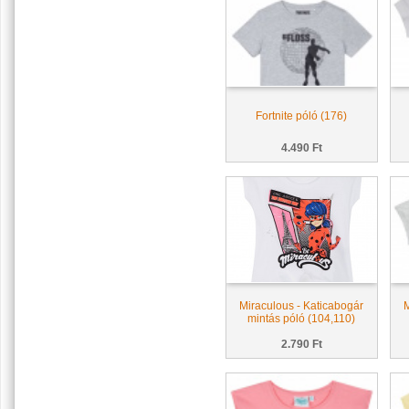
Fortnite póló (176)
4.490 Ft
Miraculous - Katicabogár
M
mintás póló (104,110)
2.790 Ft