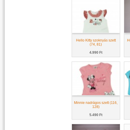
Hello Kitty szoknyás szett
He
(74, 81)
4.990 Ft
Minnie nadrágos szett (116,
128)
5.490 Ft