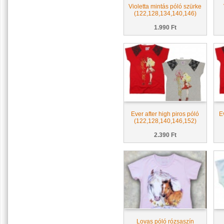
Violetta mintás póló szürke
(122,128,134,140,146)
1.990 Ft
Ever after high piros póló
E
(122,128,140,146,152)
2.390 Ft
Lovas póló rózsaszín