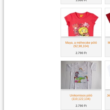
3.990 Ft
Maya, a méhecske póló
M
(92,98,104)
2.790 Ft
Unikornisos póló
Jé
(110,122,134)
2.790 Ft