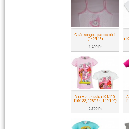
Cicás spagetti pántos póló
(140/146)
(1
1.490 Ft
Angry birds póló (104/110,
A
116/122, 128/134, 140/146)
11
2.790 Ft