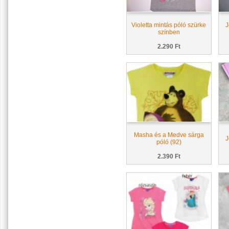
Violetta mintás póló szürke
J
színben
2.290 Ft
Masha és a Medve sárga
J
póló (92)
2.390 Ft