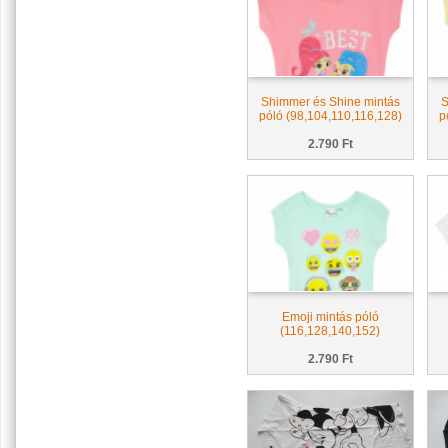
Shimmer és Shine mintás
S
póló (98,104,110,116,128)
p
2.790 Ft
Emoji mintás póló
(116,128,140,152)
2.790 Ft