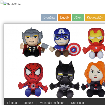
Drogéria
Egyéb
Játék
Kiegészítők
Főoldal
Rólunk
Vásárlási feltételek
Kapcsolat