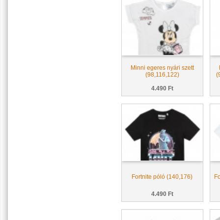
Minni egeres nyári szett
(98,116,122)
(
4.490 Ft
Fortnite póló (140,176)
Fo
4.490 Ft