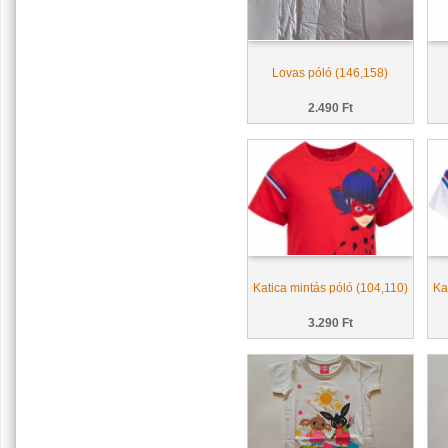
Lovas póló (146,158)
2.490 Ft
Katica mintás póló (104,110)
Ka
3.290 Ft