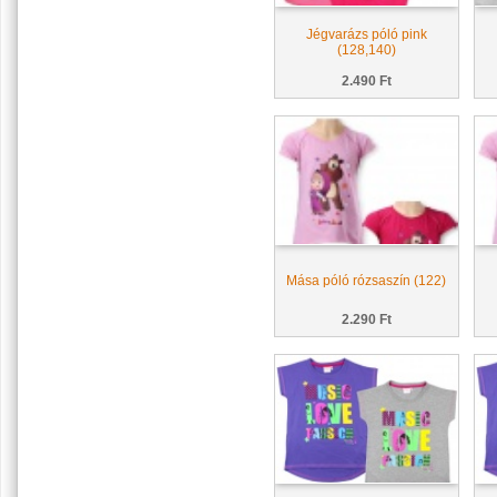
Jégvarázs póló pink
(128,140)
2.490 Ft
Mása póló rózsaszín (122)
2.290 Ft