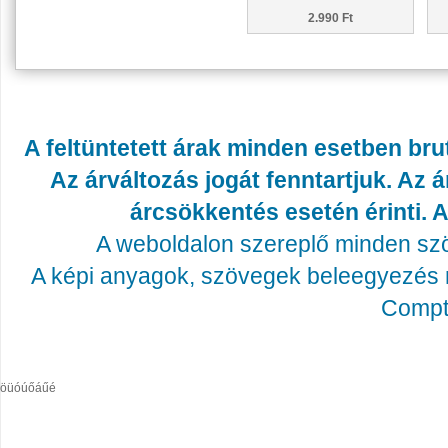
2.990 Ft
A feltüntetett árak minden esetben bru
Az árváltozás jogát fenntartjuk. Az
árcsökkentés esetén érinti. A
A weboldalon szereplő minden szöv
A képi anyagok, szövegek beleegyezés né
Compta
öüóúőáűé