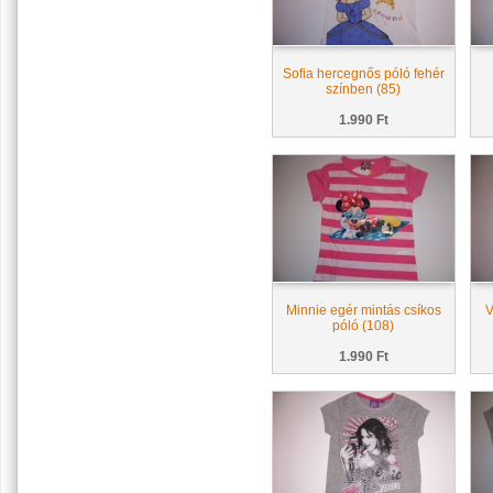
Sofia hercegnős póló fehér
színben (85)
1.990 Ft
Minnie egér mintás csíkos
V
póló (108)
1.990 Ft