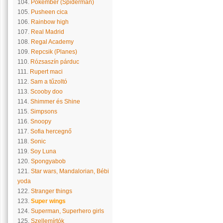
104.
Pókember (Spiderman)
105.
Pusheen cica
106.
Rainbow high
107.
Real Madrid
108.
Regal Academy
109.
Repcsik (Planes)
110.
Rózsaszín párduc
111.
Rupert maci
112.
Sam a tűzoltó
113.
Scooby doo
114.
Shimmer és Shine
115.
Simpsons
116.
Snoopy
117.
Sofia hercegnő
118.
Sonic
119.
Soy Luna
120.
Spongyabob
121.
Star wars, Mandalorian, Bébi
yoda
122.
Stranger things
123.
Super wings
124.
Superman, Superhero girls
125.
Szellemírtók