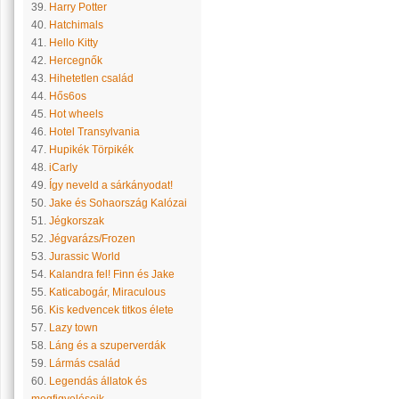
39.
Harry Potter
40.
Hatchimals
41.
Hello Kitty
42.
Hercegnők
43.
Hihetetlen család
44.
Hős6os
45.
Hot wheels
46.
Hotel Transylvania
47.
Hupikék Törpikék
48.
iCarly
49.
Így neveld a sárkányodat!
50.
Jake és Sohaország Kalózai
51.
Jégkorszak
52.
Jégvarázs/Frozen
53.
Jurassic World
54.
Kalandra fel! Finn és Jake
55.
Katicabogár, Miraculous
56.
Kis kedvencek titkos élete
57.
Lazy town
58.
Láng és a szuperverdák
59.
Lármás család
60.
Legendás állatok és