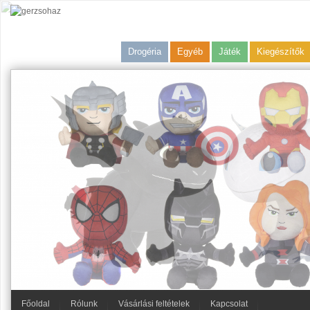
Drogéria
Egyéb
Játék
Kiegészítők
Főoldal
Rólunk
Vásárlási feltételek
Kapcsolat