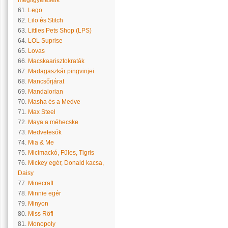
megfigyeléseik
61.
Lego
62.
Lilo és Stitch
63.
Littles Pets Shop (LPS)
64.
LOL Suprise
65.
Lovas
66.
Macskaarisztokraták
67.
Madagaszkár pingvinjei
68.
Mancsőrjárat
69.
Mandalorian
70.
Masha és a Medve
71.
Max Steel
72.
Maya a méhecske
73.
Medvetesók
74.
Mia & Me
75.
Micimackó, Füles, Tigris
76.
Mickey egér, Donald kacsa,
Daisy
77.
Minecraft
78.
Minnie egér
79.
Minyon
80.
Miss Röfi
81.
Monopoly