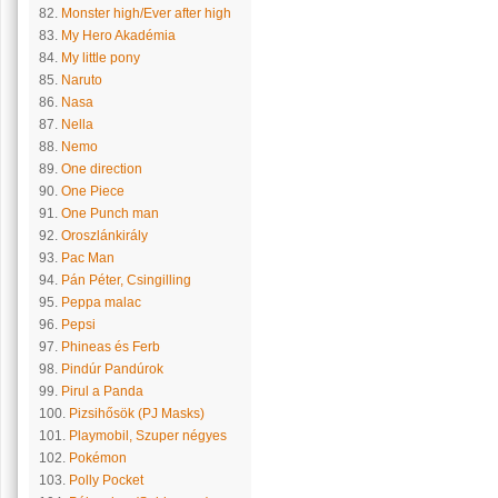
82.
Monster high/Ever after high
83.
My Hero Akadémia
84.
My little pony
85.
Naruto
86.
Nasa
87.
Nella
88.
Nemo
89.
One direction
90.
One Piece
91.
One Punch man
92.
Oroszlánkirály
93.
Pac Man
94.
Pán Péter, Csingilling
95.
Peppa malac
96.
Pepsi
97.
Phineas és Ferb
98.
Pindúr Pandúrok
99.
Pirul a Panda
100.
Pizsihősök (PJ Masks)
101.
Playmobil, Szuper négyes
102.
Pokémon
103.
Polly Pocket