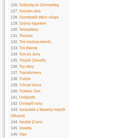
126.
Szépség és Szörnyeteg
127.
Szezám utca
128.
Szombaték titkos világa
129.
Szörny egyetem
130.
Teletubbies
131.
Thomas
132.
Tini nindzsa teknőc
133.
Tini titánok
134.
Tom és Jerry
135.
Törpök (Smurfs)
136.
Toy story
137.
Transformers
138.
Trollok
139.
Trónok harca
140.
Trükkös Tom
141.
Undipofik
142.
Ünneplő ruha
143.
Varázslók a Waverly helyről
(Wizard)
144.
Verdák (Cars)
145.
Violetta
146.
Vipo