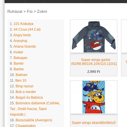
Ruházat
>
Fiú
>
Zokni
1.
101 Kiskutya
2.
44 Cicus (44 Cat)
3.
Angry birds
4.
Aranyhaj
5.
Ariana Grande
6.
Avatar
7.
Bakugan
Super wings garbó
8.
Bambi
(92/98,98/104,104/110,110/116)
9.
Barbie
2.990 Ft
10.
Batman
11.
Ben 10
12.
Bing nyuszi
13.
Bob a mester
14.
Bogyó és Babóca
15.
Bolondos dallamok (Csőrike,
Taz , Dodó Kacsa, Tapsi
Hapsistb.)
16.
Bosszúállók (Avengers)
Super wings strandtörölköző
17.
Chuggington