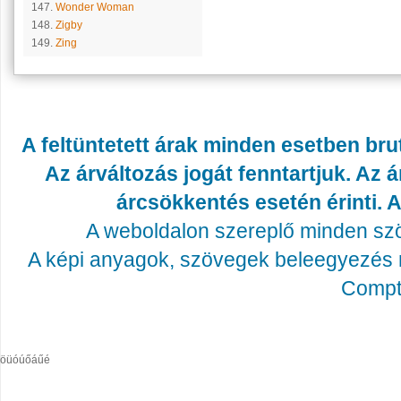
147.
Wonder Woman
148.
Zigby
149.
Zing
A feltüntetett árak minden esetben bru
Az árváltozás jogát fenntartjuk. Az
árcsökkentés esetén érinti. A
A weboldalon szereplő minden szöv
A képi anyagok, szövegek beleegyezés né
Compta
öüóúőáűé