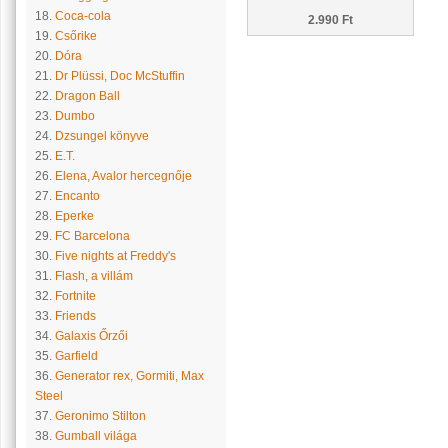
18.
Coca-cola
2.990 Ft
19.
Csőrike
20.
Dóra
21.
Dr Plüssi, Doc McStuffin
22.
Dragon Ball
23.
Dumbo
24.
Dzsungel könyve
25.
E.T.
26.
Elena, Avalor hercegnője
27.
Encanto
28.
Eperke
29.
FC Barcelona
30.
Five nights at Freddy's
31.
Flash, a villám
32.
Fortnite
33.
Friends
34.
Galaxis Őrzői
35.
Garfield
36.
Generator rex, Gormiti, Max
Steel
37.
Geronimo Stilton
38.
Gumball világa