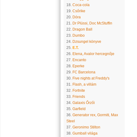
18.
Coca-cola
19.
Csőrike
20.
Dóra
21.
Dr Plüssi, Doc McStuffin
22.
Dragon Ball
23.
Dumbo
24.
Dzsungel könyve
25.
E.T.
26.
Elena, Avalor hercegnője
27.
Encanto
28.
Eperke
29.
FC Barcelona
30.
Five nights at Freddy's
31.
Flash, a villám
32.
Fortnite
33.
Friends
34.
Galaxis Őrzői
35.
Garfield
36.
Generator rex, Gormiti, Max
Steel
37.
Geronimo Stilton
38.
Gumball világa