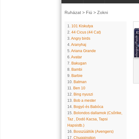
Ruházat
>
Fiú
>
Zokni
1.
101 Kiskutya
2.
44 Cicus (44 Cat)
3.
Angry birds
4.
Aranyhaj
5.
Ariana Grande
6.
Avatar
7.
Bakugan
8.
Bambi
9.
Barbie
10.
Batman
11.
Ben 10
12.
Bing nyuszi
13.
Bob a mester
14.
Bogyó és Babóca
15.
Bolondos dallamok (Csőrike,
Taz , Dodó Kacsa, Tapsi
Hapsistb.)
16.
Bosszúállók (Avengers)
17.
Chuggington