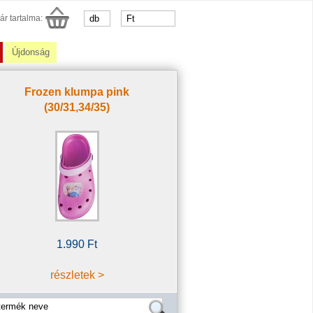
ár tartalma:
Újdonság
Frozen klumpa pink
(30/31,34/35)
1.990 Ft
részletek >