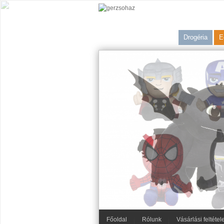
Drogéria
E
Főoldal
Rólunk
Vásárlási feltétel