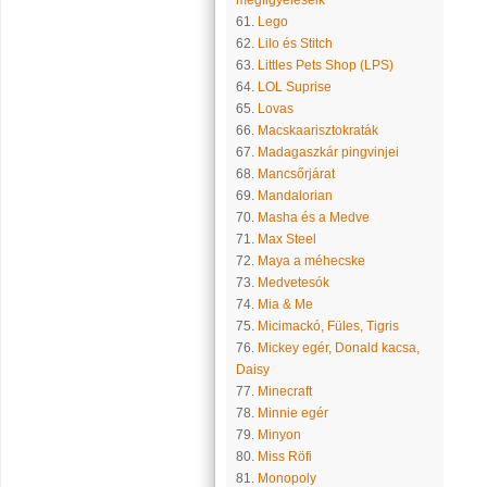
megfigyeléseik
61.
Lego
62.
Lilo és Stitch
63.
Littles Pets Shop (LPS)
64.
LOL Suprise
65.
Lovas
66.
Macskaarisztokraták
67.
Madagaszkár pingvinjei
68.
Mancsőrjárat
69.
Mandalorian
70.
Masha és a Medve
71.
Max Steel
72.
Maya a méhecske
73.
Medvetesók
74.
Mia & Me
75.
Micimackó, Füles, Tigris
76.
Mickey egér, Donald kacsa,
Daisy
77.
Minecraft
78.
Minnie egér
79.
Minyon
80.
Miss Röfi
81.
Monopoly