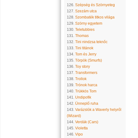
126.
Szépség és Szörnyeteg
127.
Szezám utca
128.
Szombaték titkos világa
129.
Szörny egyetem
130.
Teletubbies
131.
Thomas
132.
Tini nindzsa teknőc
133.
Tini titánok
134.
Tom és Jerry
135.
Törpök (Smurfs)
136.
Toy story
137.
Transformers
138.
Trollok
139.
Trónok harca
140.
Trükkös Tom
141.
Undipofik
142.
Ünneplő ruha
143.
Varázslók a Waverly helyről
(Wizard)
144.
Verdák (Cars)
145.
Violetta
146.
Vipo