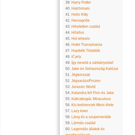
39.
Harry Potter
40.
Hatchimals
41.
Hello Kitty
42.
Hercegnők
43.
Hihetetlen család
44.
Hős6os
45.
Hot wheels
46.
Hotel Transylvania
47.
Hupikék Törpikék
48.
iCarly
49.
Így neveld a sárkányodat!
50.
Jake és Sohaország Kalózai
51.
Jégkorszak
52.
Jégvarázs/Frozen
53.
Jurassic World
54.
Kalandra fel! Finn és Jake
55.
Katicabogár, Miraculous
56.
Kis kedvencek titkos élete
57.
Lazy town
58.
Láng és a szuperverdák
59.
Lármás család
60.
Legendás állatok és