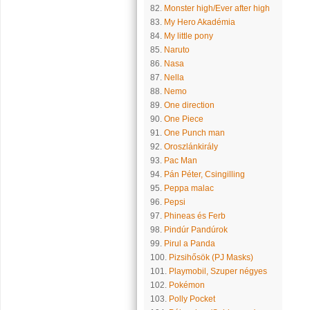
82.
Monster high/Ever after high
83.
My Hero Akadémia
84.
My little pony
85.
Naruto
86.
Nasa
87.
Nella
88.
Nemo
89.
One direction
90.
One Piece
91.
One Punch man
92.
Oroszlánkirály
93.
Pac Man
94.
Pán Péter, Csingilling
95.
Peppa malac
96.
Pepsi
97.
Phineas és Ferb
98.
Pindúr Pandúrok
99.
Pirul a Panda
100.
Pizsihősök (PJ Masks)
101.
Playmobil, Szuper négyes
102.
Pokémon
103.
Polly Pocket