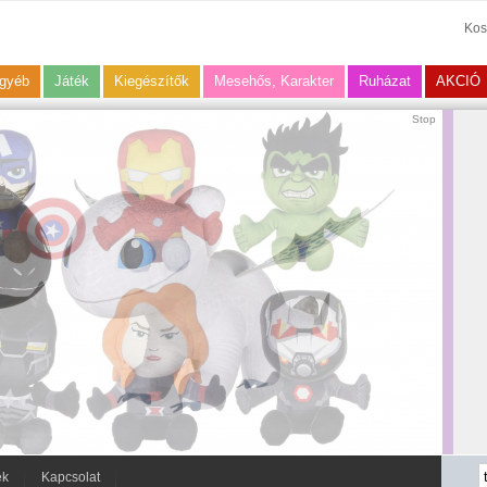
Kos
gyéb
Játék
Kiegészítők
Mesehős, Karakter
Ruházat
AKCIÓ
Stop
ek
Kapcsolat