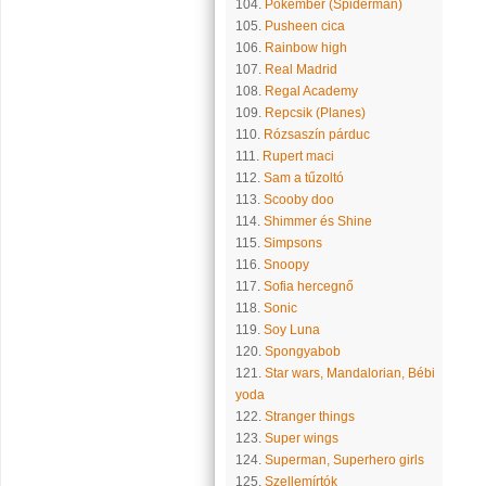
104.
Pókember (Spiderman)
105.
Pusheen cica
106.
Rainbow high
107.
Real Madrid
108.
Regal Academy
109.
Repcsik (Planes)
110.
Rózsaszín párduc
111.
Rupert maci
112.
Sam a tűzoltó
113.
Scooby doo
114.
Shimmer és Shine
115.
Simpsons
116.
Snoopy
117.
Sofia hercegnő
118.
Sonic
119.
Soy Luna
120.
Spongyabob
121.
Star wars, Mandalorian, Bébi
yoda
122.
Stranger things
123.
Super wings
124.
Superman, Superhero girls
125.
Szellemírtók