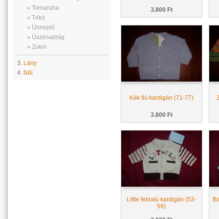
» Tornaruha
3.800 Ft
» Trikó
» Ünneplő
» Úszónadrág
» Zokni
3.
Lány
4.
Női
Kék fiú kardigán (71-77)
3.800 Ft
Little feliratú kardigán (53-
Ba
59)