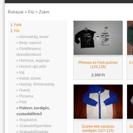
Ruházat
>
Fiú
>
Zokni
1.
Férfi
2.
Fiú
» Alsónadrág, boxer
» Body, napozó
» Fürdőköpeny,
strandtörölköző
» Harisnya, leggings
Phineas és Ferb pulóver
Ci
» Hosszú ujjú póló
(126,138)
» Ing
2.300 Ft
» Kabát, dzseki
» Nadrág, Rövidnadrág
» Overál
» Pizsama
» Póló
» Pulóver, kardigán,
szabadidőfelső
» Rugdalózó
» Szabadidőgarnitúra
Szürke-kék cipzáras
Sá
kardigán (107-125)
» Szabadidőnadrág