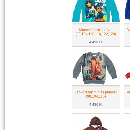
Mancsőrjárat pulóver
Bo
(98,104,110,116,122,128)
4.490 Ft
Jégkorszak mintás pulóver
V
(98,104,116)
4.490 Ft