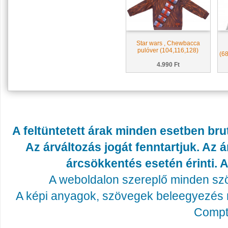
Star wars , Chewbacca
pulóver (104,116,128)
(68
4.990 Ft
A feltüntetett árak minden esetben bru
Az árváltozás jogát fenntartjuk. Az
árcsökkentés esetén érinti. A
A weboldalon szereplő minden szöv
A képi anyagok, szövegek beleegyezés né
Compta