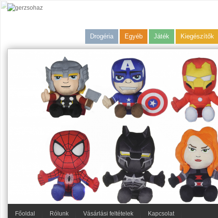
Drogéria
Egyéb
Játék
Kiegészítők
Főoldal
Rólunk
Vásárlási feltételek
Kapcsolat