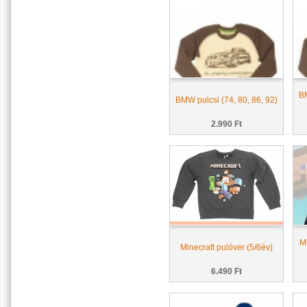
BM
BMW pulcsi (74, 80, 86, 92)
2.990 Ft
M
Minecraft pulóver (5/6év)
6.490 Ft