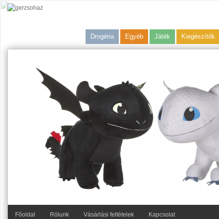
Drogéria
Egyéb
Játék
Kiegészítők
Főoldal
Rólunk
Vásárlási feltételek
Kapcsolat