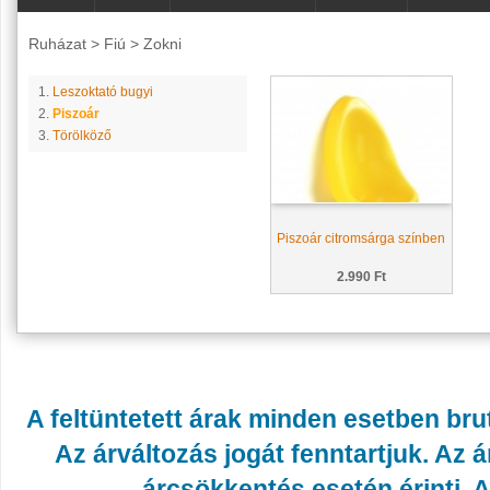
Ruházat
>
Fiú
>
Zokni
1.
Leszoktató bugyi
2.
Piszoár
3.
Törölköző
Piszoár citromsárga színben
2.990 Ft
A feltüntetett árak minden esetben bru
Az árváltozás jogát fenntartjuk. Az
árcsökkentés esetén érinti. A