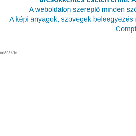
A weboldalon szereplő minden szöv
A képi anyagok, szövegek beleegyezés né
Compta
öüóúőáűé