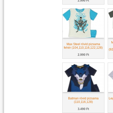
2.990 Ft
M
Max Steel rövid pizsama
fehér (104,110,116,122,128)
(9
2.990 Ft
Batman rövid pizsama
Leg
(110,116,128)
3.490 Ft