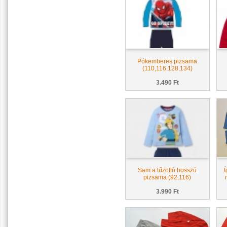
Pókemberes pizsama
(110,116,128,134)
3.490 Ft
Sam a tűzoltó hosszú
Í
pizsama (92,116)
3.990 Ft