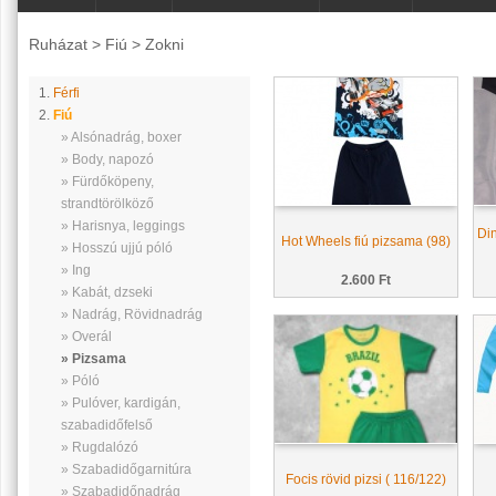
Ruházat
>
Fiú
>
Zokni
1.
Férfi
2.
Fiú
» Alsónadrág, boxer
» Body, napozó
» Fürdőköpeny,
strandtörölköző
» Harisnya, leggings
Di
Hot Wheels fiú pizsama (98)
» Hosszú ujjú póló
» Ing
2.600 Ft
» Kabát, dzseki
» Nadrág, Rövidnadrág
» Overál
» Pizsama
» Póló
» Pulóver, kardigán,
szabadidőfelső
» Rugdalózó
» Szabadidőgarnitúra
Focis rövid pizsi ( 116/122)
» Szabadidőnadrág