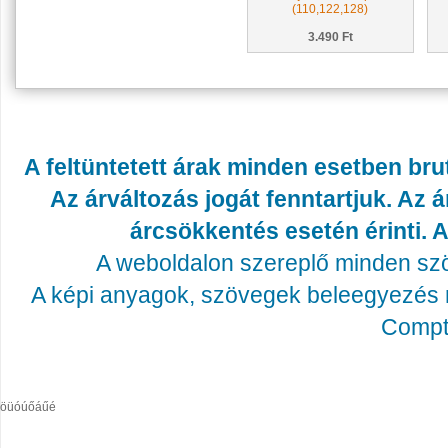
(110,122,128)
3.490 Ft
A feltüntetett árak minden esetben bru
Az árváltozás jogát fenntartjuk. Az
árcsökkentés esetén érinti. A
A weboldalon szereplő minden szöv
A képi anyagok, szövegek beleegyezés né
Compta
öüóúőáűé