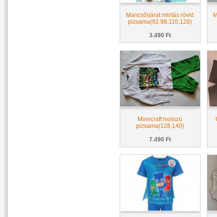
Mancsőrjárat mintás rövid
M
pizsama(92,98,110,128)
3.490 Ft
Minecraft hosszú
pizsama(128,140)
7.490 Ft