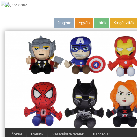
Drogéria
Egyéb
Játék
Kiegészítők
Főoldal
Rólunk
Vásárlási feltételek
Kapcsolat