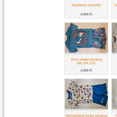
Pizsihősös szett (98)
S
4.990 Ft
Sonic mintás pizsama
(98,104,128)
3.990 Ft
Mancsőrjárat mintás pizsama