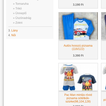
» Tornaruha
3.190 Ft
» Trikó
» Ünneplő
» Úszónadrág
» Zokni
3.
Lány
4.
Női
Autós hosszú pizsama
(116/122)
3.390 Ft
Pac Man mintás rövid
pizsama sötétkék-
p
szürke(98,104,128)