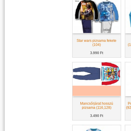
Star wars pizsama fekete
(104)
(
3.990 Ft
Mancsőrjárat hosszú
P
pizsama (116,128)
(92
3.490 Ft