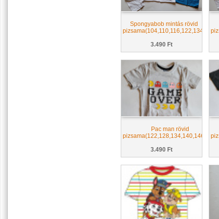
Spongyabob mintás rövid
pizsama(104,110,116,122,134)
pi
3.490 Ft
Pac man rövid
pizsama(122,128,134,140,146,152)
pi
3.490 Ft