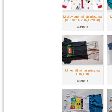
Mickey egér mintás pizsama
M
(98/104,110/116,122/128)
4.490 Ft
Minecraft mintás pizsama
(116,128)
4.990 Ft