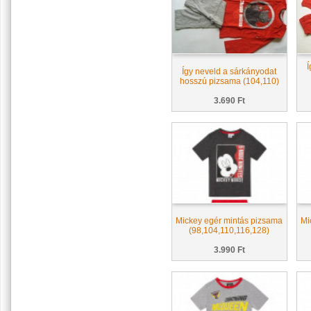
Í
Így neveld a sárkányodat
hosszú pizsama (104,110)
3.690 Ft
Mickey egér mintás pizsama
Mi
(98,104,110,116,128)
3.990 Ft