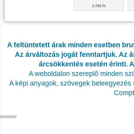
2.790 Ft
A feltüntetett árak minden esetben bru
Az árváltozás jogát fenntartjuk. Az
árcsökkentés esetén érinti. A
A weboldalon szereplő minden szöv
A képi anyagok, szövegek beleegyezés né
Compta
öüóúőáűé