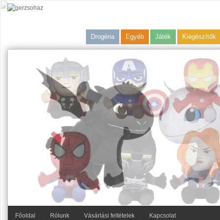
Drogéria
Egyéb
Játék
Kiegészítők
Főoldal
Rólunk
Vásárlási feltételek
Kapcsolat