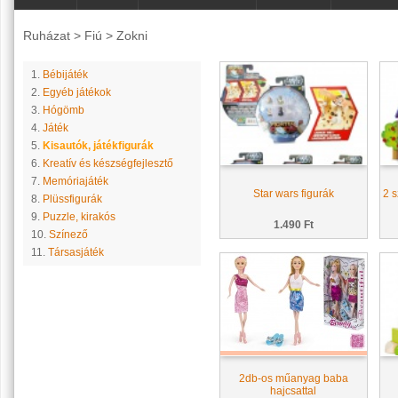
Ruházat
>
Fiú
>
Zokni
1.
Bébijáték
2.
Egyéb játékok
3.
Hógömb
4.
Játék
5.
Kisautók, játékfigurák
6.
Kreatív és készségfejlesztő
7.
Memóriajáték
Star wars figurák
2 s
8.
Plüssfigurák
9.
Puzzle, kirakós
1.490 Ft
10.
Színező
11.
Társasjáték
2db-os műanyag baba
hajcsattal