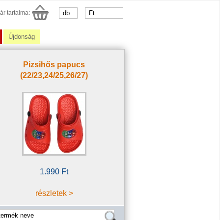
ár tartalma:
Újdonság
Pizsihős papucs
(22/23,24/25,26/27)
1.990 Ft
részletek >