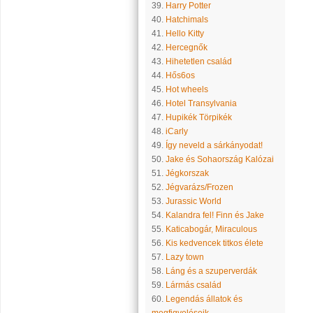
39.
Harry Potter
40.
Hatchimals
41.
Hello Kitty
42.
Hercegnők
43.
Hihetetlen család
44.
Hős6os
45.
Hot wheels
46.
Hotel Transylvania
47.
Hupikék Törpikék
48.
iCarly
49.
Így neveld a sárkányodat!
50.
Jake és Sohaország Kalózai
51.
Jégkorszak
52.
Jégvarázs/Frozen
53.
Jurassic World
54.
Kalandra fel! Finn és Jake
55.
Katicabogár, Miraculous
56.
Kis kedvencek titkos élete
57.
Lazy town
58.
Láng és a szuperverdák
59.
Lármás család
60.
Legendás állatok és