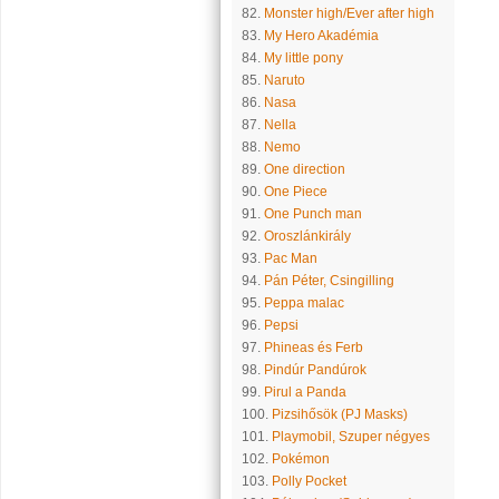
82.
Monster high/Ever after high
83.
My Hero Akadémia
84.
My little pony
85.
Naruto
86.
Nasa
87.
Nella
88.
Nemo
89.
One direction
90.
One Piece
91.
One Punch man
92.
Oroszlánkirály
93.
Pac Man
94.
Pán Péter, Csingilling
95.
Peppa malac
96.
Pepsi
97.
Phineas és Ferb
98.
Pindúr Pandúrok
99.
Pirul a Panda
100.
Pizsihősök (PJ Masks)
101.
Playmobil, Szuper négyes
102.
Pokémon
103.
Polly Pocket