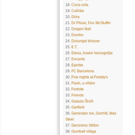
18.
Coca-cola
19.
Csőrike
20.
Dóra
21.
Dr Plüssi, Doc McStuffin
22.
Dragon Ball
23.
Dumbo
24.
Dzsungel könyve
25.
E.T.
26.
Elena, Avalor hercegnője
27.
Encanto
28.
Eperke
29.
FC Barcelona
30.
Five nights at Freddy's
31.
Flash, a villám
32.
Fortnite
33.
Friends
34.
Galaxis Őrzői
35.
Garfield
36.
Generator rex, Gormiti, Max
Steel
37.
Geronimo Stilton
38.
Gumball világa