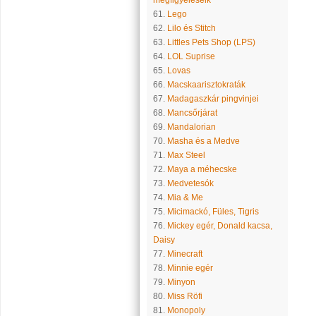
megfigyeléseik
61.
Lego
62.
Lilo és Stitch
63.
Littles Pets Shop (LPS)
64.
LOL Suprise
65.
Lovas
66.
Macskaarisztokraták
67.
Madagaszkár pingvinjei
68.
Mancsőrjárat
69.
Mandalorian
70.
Masha és a Medve
71.
Max Steel
72.
Maya a méhecske
73.
Medvetesók
74.
Mia & Me
75.
Micimackó, Füles, Tigris
76.
Mickey egér, Donald kacsa,
Daisy
77.
Minecraft
78.
Minnie egér
79.
Minyon
80.
Miss Röfi
81.
Monopoly