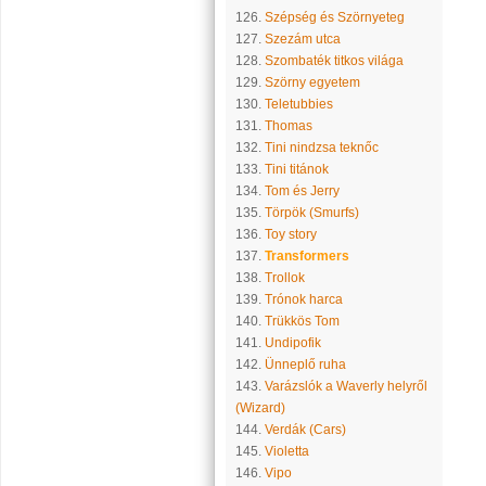
126.
Szépség és Szörnyeteg
127.
Szezám utca
128.
Szombaték titkos világa
129.
Szörny egyetem
130.
Teletubbies
131.
Thomas
132.
Tini nindzsa teknőc
133.
Tini titánok
134.
Tom és Jerry
135.
Törpök (Smurfs)
136.
Toy story
137.
Transformers
138.
Trollok
139.
Trónok harca
140.
Trükkös Tom
141.
Undipofik
142.
Ünneplő ruha
143.
Varázslók a Waverly helyről
(Wizard)
144.
Verdák (Cars)
145.
Violetta
146.
Vipo