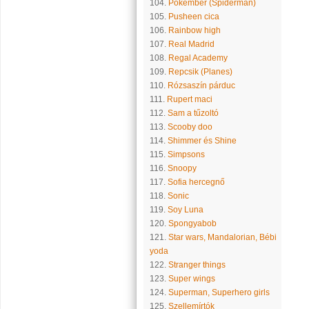
104.
Pókember (Spiderman)
105.
Pusheen cica
106.
Rainbow high
107.
Real Madrid
108.
Regal Academy
109.
Repcsik (Planes)
110.
Rózsaszín párduc
111.
Rupert maci
112.
Sam a tűzoltó
113.
Scooby doo
114.
Shimmer és Shine
115.
Simpsons
116.
Snoopy
117.
Sofia hercegnő
118.
Sonic
119.
Soy Luna
120.
Spongyabob
121.
Star wars, Mandalorian, Bébi
yoda
122.
Stranger things
123.
Super wings
124.
Superman, Superhero girls
125.
Szellemírtók