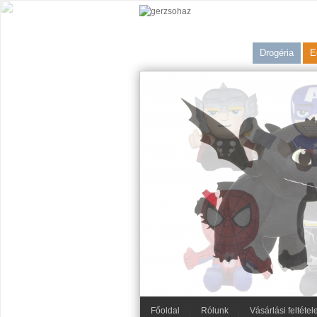
Drogéria
E
Főoldal
Rólunk
Vásárlási feltétel