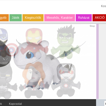
Kos
gyéb
Játék
Kiegészítők
Mesehős, Karakter
Ruházat
AKCIÓ
Stop
ek
Kapcsolat