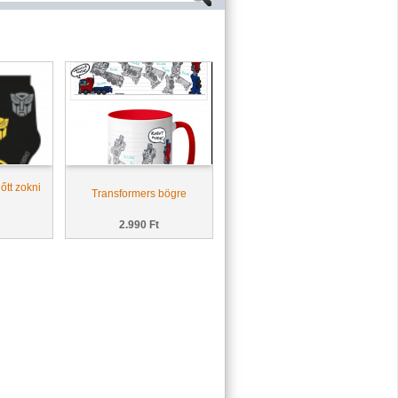
őtt zokni
Transformers bögre
2.990 Ft