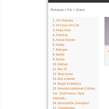
Ruházat
>
Fiú
>
Zokni
1.
101 Kiskutya
2.
44 Cicus (44 Cat)
3.
Angry birds
4.
Aranyhaj
5.
Ariana Grande
6.
Avatar
7.
Bakugan
8.
Bambi
9.
Barbie
10.
Batman
11.
Ben 10
12.
Bing nyuszi
13.
Bob a mester
14.
Bogyó és Babóca
15.
Bolondos dallamok (Csőrike,
Taz , Dodó Kacsa, Tapsi
Hapsistb.)
16.
Bosszúállók (Avengers)
17.
Chuggington