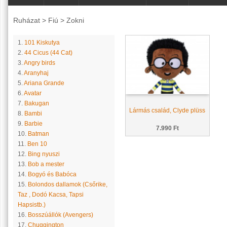
Ruházat
>
Fiú
>
Zokni
1.
101 Kiskutya
2.
44 Cicus (44 Cat)
3.
Angry birds
4.
Aranyhaj
5.
Ariana Grande
6.
Avatar
7.
Bakugan
Lármás család, Clyde plüss
8.
Bambi
9.
Barbie
7.990 Ft
10.
Batman
11.
Ben 10
12.
Bing nyuszi
13.
Bob a mester
14.
Bogyó és Babóca
15.
Bolondos dallamok (Csőrike,
Taz , Dodó Kacsa, Tapsi
Hapsistb.)
16.
Bosszúállók (Avengers)
17.
Chuggington