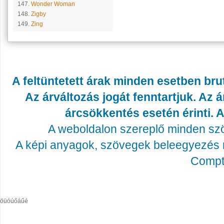
147.
Wonder Woman
148.
Zigby
149.
Zing
A feltüntetett árak minden esetben bru
Az árváltozás jogát fenntartjuk. Az
árcsökkentés esetén érinti. A
A weboldalon szereplő minden szöv
A képi anyagok, szövegek beleegyezés né
Compta
öüóúőáűé