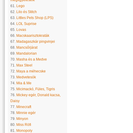
megfigyeléseik
61.
Lego
62.
Lilo és Stitch
63.
Littles Pets Shop (LPS)
64.
LOL Suprise
65.
Lovas
66.
Macskaarisztokraták
67.
Madagaszkár pingvinjei
68.
Mancsőrjárat
69.
Mandalorian
70.
Masha és a Medve
71.
Max Steel
72.
Maya a méhecske
73.
Medvetesók
74.
Mia & Me
75.
Micimackó, Füles, Tigris
76.
Mickey egér, Donald kacsa,
Daisy
77.
Minecraft
78.
Minnie egér
79.
Minyon
80.
Miss Röfi
81.
Monopoly