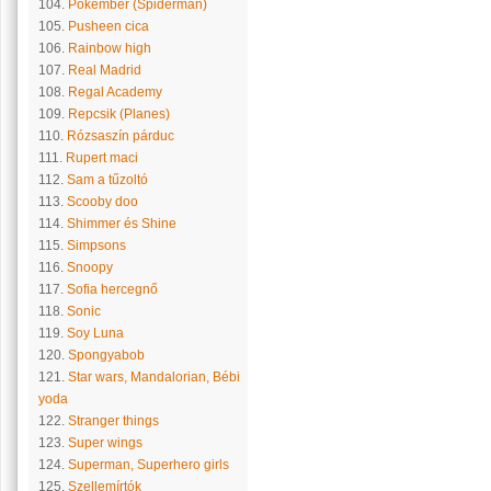
104.
Pókember (Spiderman)
105.
Pusheen cica
106.
Rainbow high
107.
Real Madrid
108.
Regal Academy
109.
Repcsik (Planes)
110.
Rózsaszín párduc
111.
Rupert maci
112.
Sam a tűzoltó
113.
Scooby doo
114.
Shimmer és Shine
115.
Simpsons
116.
Snoopy
117.
Sofia hercegnő
118.
Sonic
119.
Soy Luna
120.
Spongyabob
121.
Star wars, Mandalorian, Bébi
yoda
122.
Stranger things
123.
Super wings
124.
Superman, Superhero girls
125.
Szellemírtók