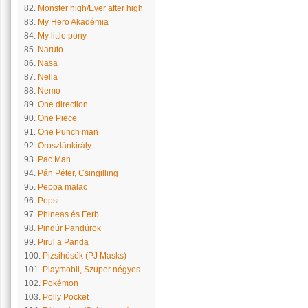
82.
Monster high/Ever after high
83.
My Hero Akadémia
84.
My little pony
85.
Naruto
86.
Nasa
87.
Nella
88.
Nemo
89.
One direction
90.
One Piece
91.
One Punch man
92.
Oroszlánkirály
93.
Pac Man
94.
Pán Péter, Csingilling
95.
Peppa malac
96.
Pepsi
97.
Phineas és Ferb
98.
Pindúr Pandúrok
99.
Pirul a Panda
100.
Pizsihősök (PJ Masks)
101.
Playmobil, Szuper négyes
102.
Pokémon
103.
Polly Pocket