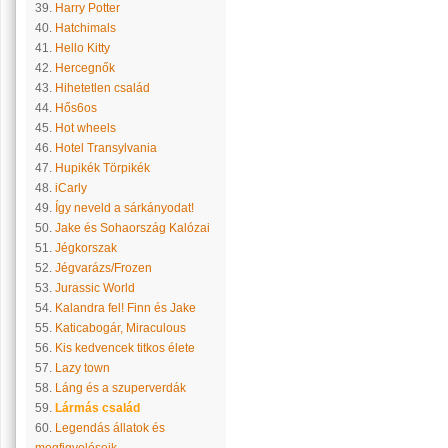
39.
Harry Potter
40.
Hatchimals
41.
Hello Kitty
42.
Hercegnők
43.
Hihetetlen család
44.
Hős6os
45.
Hot wheels
46.
Hotel Transylvania
47.
Hupikék Törpikék
48.
iCarly
49.
Így neveld a sárkányodat!
50.
Jake és Sohaország Kalózai
51.
Jégkorszak
52.
Jégvarázs/Frozen
53.
Jurassic World
54.
Kalandra fel! Finn és Jake
55.
Katicabogár, Miraculous
56.
Kis kedvencek titkos élete
57.
Lazy town
58.
Láng és a szuperverdák
59.
Lármás család
60.
Legendás állatok és