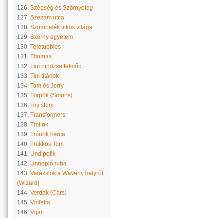
126.
Szépség és Szörnyeteg
127.
Szezám utca
128.
Szombaték titkos világa
129.
Szörny egyetem
130.
Teletubbies
131.
Thomas
132.
Tini nindzsa teknőc
133.
Tini titánok
134.
Tom és Jerry
135.
Törpök (Smurfs)
136.
Toy story
137.
Transformers
138.
Trollok
139.
Trónok harca
140.
Trükkös Tom
141.
Undipofik
142.
Ünneplő ruha
143.
Varázslók a Waverly helyről
(Wizard)
144.
Verdák (Cars)
145.
Violetta
146.
Vipo