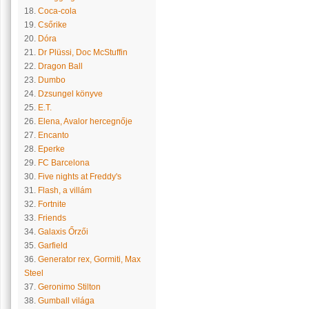
18.
Coca-cola
19.
Csőrike
20.
Dóra
21.
Dr Plüssi, Doc McStuffin
22.
Dragon Ball
23.
Dumbo
24.
Dzsungel könyve
25.
E.T.
26.
Elena, Avalor hercegnője
27.
Encanto
28.
Eperke
29.
FC Barcelona
30.
Five nights at Freddy's
31.
Flash, a villám
32.
Fortnite
33.
Friends
34.
Galaxis Őrzői
35.
Garfield
36.
Generator rex, Gormiti, Max
Steel
37.
Geronimo Stilton
38.
Gumball világa