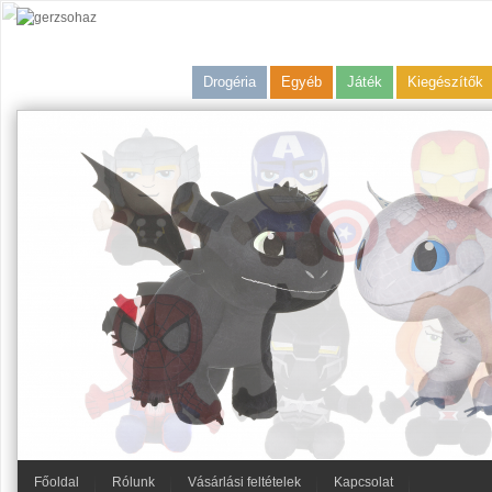
Drogéria
Egyéb
Játék
Kiegészítők
Főoldal
Rólunk
Vásárlási feltételek
Kapcsolat